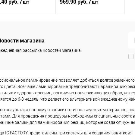
, 5мл
.40 руб.
ламинирования ресниц и
969.90 руб.
/ шт
/ шт
бровей SEXY LAMINATION, (3
саше x 2мл)
Подписаться
Подписаться
Новости магазина
упить в 1
Сравнение
Купить в 1
Сравнение
клик
жедневная рассылка новостей магазина.
 избранное
Недоступно
В избранное
Недоступно
сиональное ламинирование позволяет добиться долговременного э
го цвета. Все чаще ламинирование предпочитают наращиванию ресн
льных и здоровых ресниц, органично подчеркивающих образ, не п
яется до 6-8 недель, что делает его альтернативой ежедневному на
во результата напрямую зависит от используемых материалов, п
тами. Для проведения процедуры необходимы специальные состав
анные валики для ламинирования ресниц, которые создают нужны
да IC FACTORY представлены три системы для создания завитков: