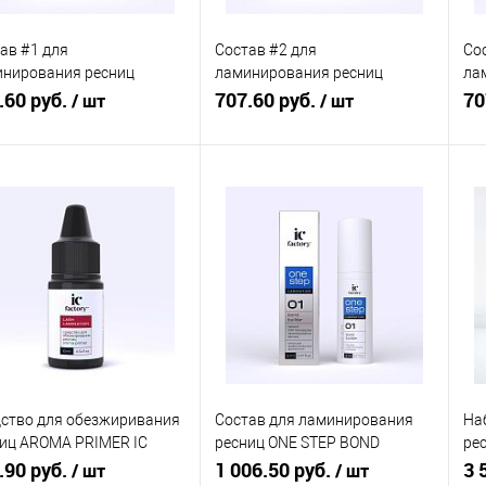
ав #1 для
Состав #2 для
Со
нирования ресниц
ламинирования ресниц
ла
ME LIFT IC FACTORY, 5 мл
.60 руб.
VOLUME FIXER IC FACTORY, 5
707.60 руб.
NO
70
/ шт
/ шт
мл
FA
В корзину
В корзину
упить в 1
Сравнение
Купить в 1
Сравнение
клик
кли
 избранное
В наличии
В избранное
В наличии
ство для обезжиривания
Состав для ламинирования
На
иц AROMA PRIMER IC
ресниц ONE STEP BOND
ре
ORY, 10 мл
.90 руб.
BUILDER IC FACTORY, 5 мл
1 006.50 руб.
FA
3 
/ шт
/ шт