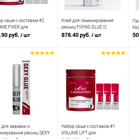
р саше с составом #2
Клей для ламинирования
Пе
ME FIXER для
ресниц FIXING GLUE IC
FA
нирования ресниц и
.90 руб.
FACTORY, 5 мл
878.40 руб.
50
/ шт
/ шт
ей SEXY LAMINATION, (3
 x 2мл)
В корзину
Подписаться
упить в 1
Сравнение
Купить в 1
Сравнение
клик
кли
 избранное
В наличии
В избранное
Недоступно
 для завивки и
Набор саше с составом #1
нирования ресниц SEXY
VOLUME LIFT для