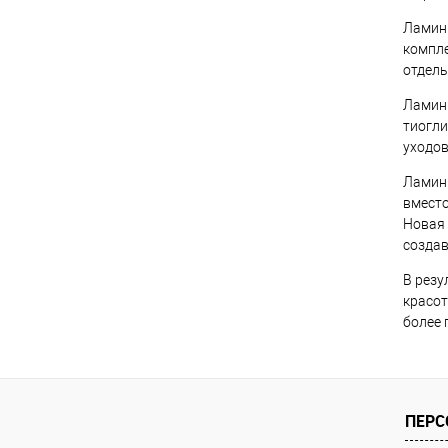
Ламини
компле
отдель
Ламини
тиогли
уходов
Ламини
вместо
Новая 
создав
В резу
красот
более 
ПЕРС