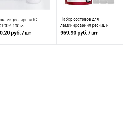
Набор составов для
нка мицеллярная IC
ламинирования ресниц и
CTORY, 100 мл
0.20 руб.
бровей в саше SEXY
969.90 руб.
/ шт
/ шт
LAMINATION, (3 саше x 2мл)
Подписаться
Подписаться
Купить в 1
Сравнение
Купить в 1
Сравнение
к
клик
В избранное
Недоступно
В избранное
Недоступно