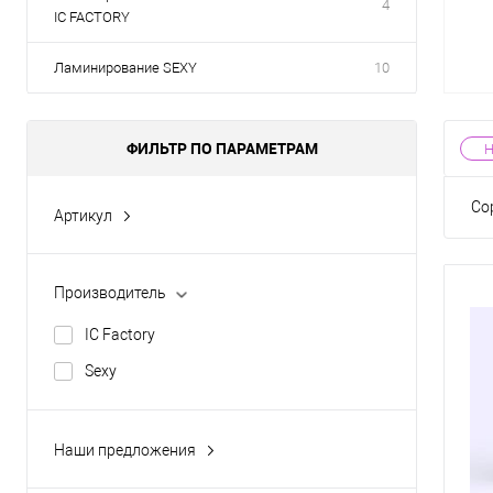
4
IC FACTORY
Ламинирование SEXY
10
ФИЛЬТР ПО ПАРАМЕТРАМ
Со
Артикул
ICC00001
ICL00001
Производитель
ICL00002
IC Factory
ICL00003
Sexy
ICL00004
Показать ещё 17
Наши предложения
Новинка