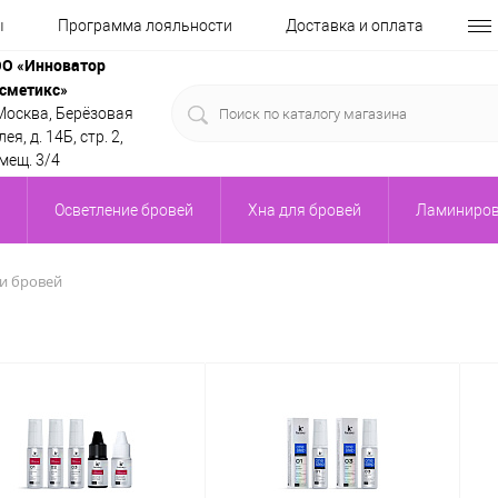
ы
Программа лояльности
Доставка и оплата
О «Инноватор
сметикс»
 Москва, Берёзовая
ея, д. 14Б, стр. 2,
мещ. 3/4
Осветление бровей
Хна для бровей
Ламиниров
и бровей