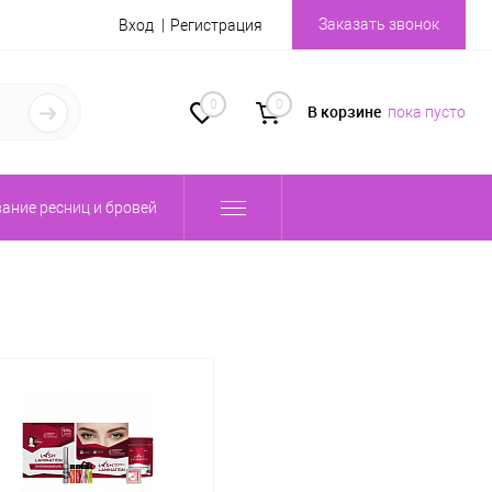
Заказать звонок
Вход
Регистрация
0
0
В корзине
пока пусто
ание ресниц и бровей