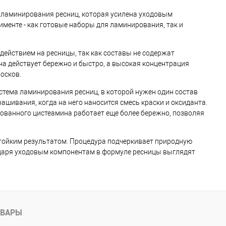
а ламинирования ресниц, которая усилена уходовым
менте - как готовые наборы для ламинирования, так и
ействием на ресницы, так как составы не содержат
на действует бережно и быстро, а высокая концентрация
осков.
стема ламинирования ресниц, в которой нужен один состав
ашивания, когда на него наносится смесь краски и оксиданта.
ованного цистеамина работает еще более бережно, позволяя
стойким результатом. Процедура подчеркивает природную
одаря уходовым компонентам в формуле ресницы выглядят
ОВАРЫ