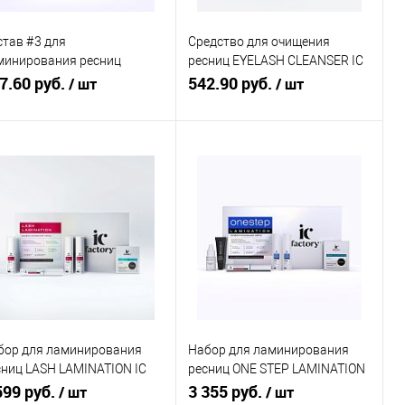
став #3 для
Средство для очищения
минирования ресниц
ресниц EYELASH CLEANSER IC
URISHING ESSENCE IC
7.60 руб.
FACTORY, 10 мл
542.90 руб.
/ шт
/ шт
CTORY, 5 мл
В корзину
В корзину
Купить в 1
Сравнение
Купить в 1
Сравнение
к
клик
В избранное
В наличии
В избранное
В наличии
бор для ламинирования
Набор для ламинирования
сниц LASH LAMINATION IC
ресниц ONE STEP LAMINATION
CTORY
599 руб.
IC FACTORY
3 355 руб.
/ шт
/ шт