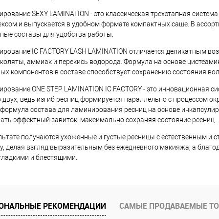
рование SEXY LAMINATION - это классическая трехэтапная систем
ксом и выпускается в удобном формате компактных саше. В ассорти
ные составы для удобства работы.
рование IC FACTORY LASH LAMINATION отличается деликатным возд
коляты, аммиак и перекись водорода. Формула на основе цистеами
ых компонентов в составе способствует сохранению состояния вол
рование ONE STEP LAMINATION IC FACTORY - это инновационная си
 двух, ведь изгиб ресниц формируется параллельно с процессом окр
формула состава для ламинирования ресниц на основе инкапсулир
ать эффектный завиток, максимально сохраняя состояние ресниц.
льтате получаются ухоженные и густые ресницы с естественным и 
у, делая взгляд выразительным без ежедневного макияжа, а благ
гладкими и блестящими.
ОНАЛЬНЫЕ РЕКОМЕНДАЦИИ
САМЫЕ ПРОДАВАЕМЫЕ Т