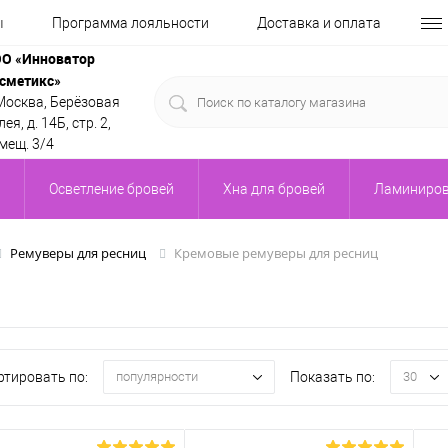
ы
Программа лояльности
Доставка и оплата
О «Инноватор
сметикс»
 Москва, Берёзовая
ея, д. 14Б, стр. 2,
мещ. 3/4
Осветление бровей
Хна для бровей
Ламиниров
Кремовые ремуверы для ресниц
Ремуверы для ресниц
ртировать по:
Показать по:
популярности
30