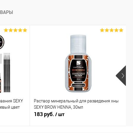
ОВАРЫ
ования SEXY
Раствор минеральный для разведения хны
Х
невый цвет
SEXY BROW HENNA, 30мл
к
183 руб.
6
/ шт