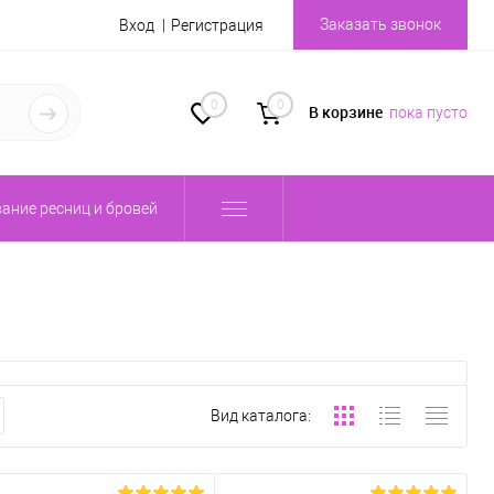
Заказать звонок
Вход
Регистрация
0
0
В корзине
пока пусто
ание ресниц и бровей
Вид каталога: