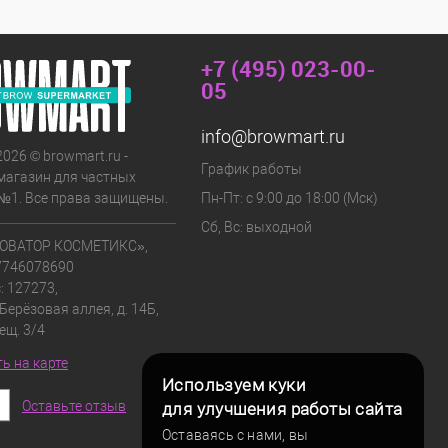
+7 (495) 023-00-
05
info@browmart.ru
2026 © browmart.ru -
График работы
магазин для частных
№1. Все права защищены.
Пн-Пт: с 9:00 до 18:00 (Мск)
Сб, Вс: выходной
ОВАТОР КОСМЕТИКС»,
7746078690
: 127273,
 Берёзовая аллея, д. 14Б,
мещ. 3/4
ь на карте
Используем куки
Оставьте отзыв
для улучшения работы сайта
Оставаясь с нами, вы