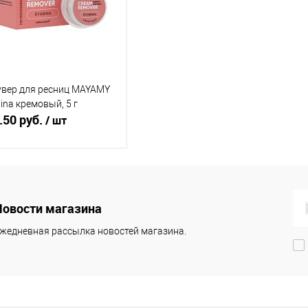
 избранное
В наличии
В избранное
В наличии
вер для ресниц MAYAMY
ina кремовый, 5 г
.50 руб.
/ шт
В корзину
Новости магазина
упить в 1
Сравнение
жедневная рассылка новостей магазина.
 избранное
В наличии