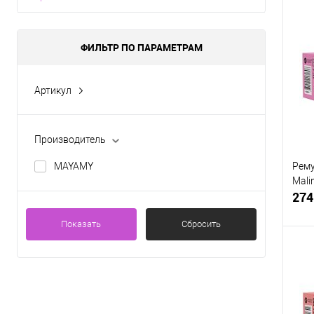
ФИЛЬТР ПО ПАРАМЕТРАМ
Артикул
MLE2040
MLE2041
Производитель
MLE2042
Рему
MAYAMY
MLE2043
Mali
274
MLE2044
Показать
Сбросить
К
клик