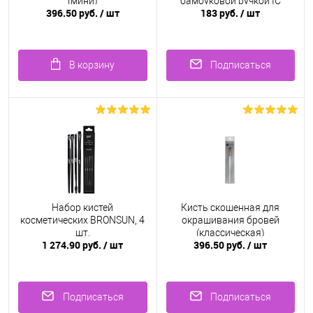
(мини)
бамбуковой ручкой IC
396.50 руб.
/ шт
183 руб.
/ шт
FACTORY, 10 шт.
В корзину
Подписаться
Набор кистей
Кисть скошенная для
косметических BRONSUN, 4
окрашивания бровей
шт.
(классическая)
1 274.90 руб.
/ шт
396.50 руб.
/ шт
Подписаться
Подписаться