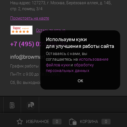
Наш адрес: 127273, г. Москва, Берёзовая аллея, д. 14Б,
стр. 2, помещ. 3/4
Посмотреть на карте
Оставьте отзыв
Используем куки
+7 (495) 023-00-05
для улучшения работы сайта
Оставаясь с нами, вы
info@browmart.ru
соглашаетесь на
использование
файлов куки
и
обработку
График работы
персональных данных
Пн-Пт: с 9:00 до 18:00 (Мск)
ОК
Сб, Вс: выходной
ИЗБРАННОЕ
0
КОРЗИНА
0