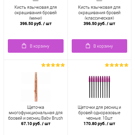
Кисть язычковая для
Кисть язычковая для
окрашивания бровей
окрашивания бровей
(мини)
(классическая)
396.50 руб.
/ шт
396.50 руб.
/ шт
В корзину
В корзину
Щеточка
Щеточки для ресниц и
многофункциональная для
бровей одноразовые
бровей и ресниц Baby Brush
черные, 10шт
67.10 руб.
/ шт
170.80 руб.
/ шт
1.2 мм, коричневая