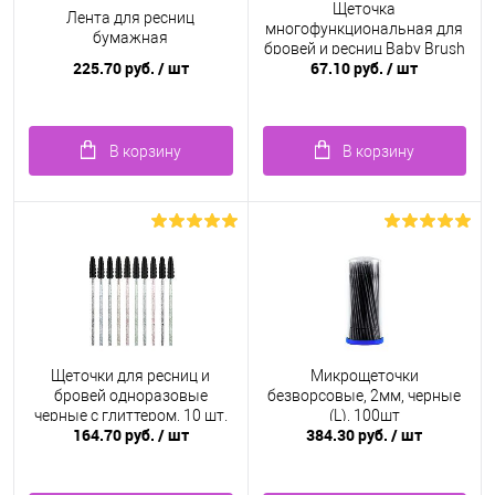
Щеточка
Лента для ресниц
многофункциональная для
бумажная
бровей и ресниц Baby Brush
225.70 руб.
/ шт
67.10 руб.
/ шт
1.0 мм, фиолетовая
В корзину
В корзину
Щеточки для ресниц и
Микрощеточки
бровей одноразовые
безворсовые, 2мм, черные
черные c глиттером, 10 шт.
(L), 100шт
164.70 руб.
/ шт
384.30 руб.
/ шт