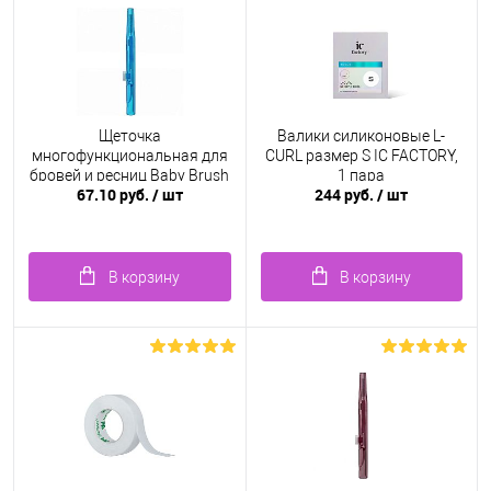
Щеточка
Валики силиконовые L-
многофункциональная для
CURL размер S IC FACTORY,
бровей и ресниц Baby Brush
1 пара
67.10 руб.
/ шт
244 руб.
/ шт
1.0 мм, голубая
В корзину
В корзину