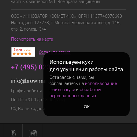
частных мастеров №1. Все права защищены.
ООО «ИННОВАТОР КОСМЕТИКС», ОГРН 1137746078690
Наш адрес: 127273, г. Москва, Берёзовая аллея, д. 14Б,
стр. 2, помещ. 3/4
Посмотреть на карте
Оставьте отзыв
Используем куки
+7 (495) 023-00-05
для улучшения работы сайта
Оставаясь с нами, вы
info@browmart.ru
соглашаетесь на
использование
файлов куки
и
обработку
График работы
персональных данных
Пн-Пт: с 9:00 до 18:00 (Мск)
ОК
Сб, Вс: выходной