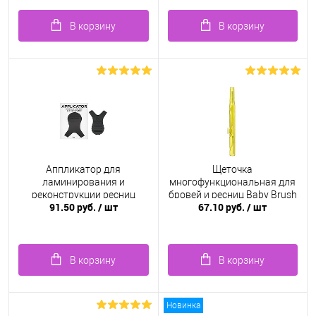
В корзину
В корзину
Аппликатор для
Щеточка
ламинирования и
многофункциональная для
реконструкции ресниц
бровей и ресниц Baby Brush
91.50 руб.
/ шт
67.10 руб.
/ шт
1.0 мм, желтая
В корзину
В корзину
Новинка