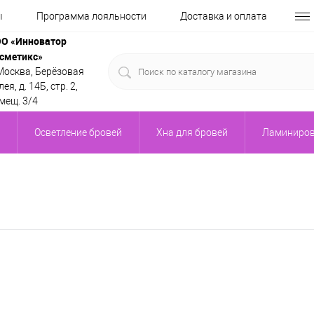
ы
Программа лояльности
Доставка и оплата
О «Инноватор
сметикс»
 Москва, Берёзовая
ея, д. 14Б, стр. 2,
мещ. 3/4
Осветление бровей
Хна для бровей
Ламиниров