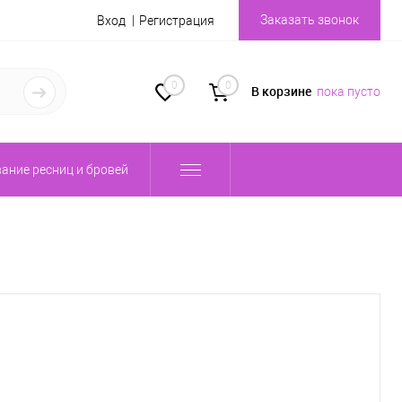
Заказать звонок
Вход
Регистрация
0
0
В корзине
пока пусто
ание ресниц и бровей