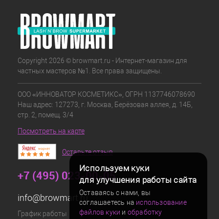
Copyright 2026 © browmart.ru - Интернет-магазин для
частных мастеров №1. Все права защищены.
ООО «ИННОВАТОР КОСМЕТИКС», ОГРН 1137746078690
Наш адрес: 127273, г. Москва, Берёзовая аллея, д. 14Б,
стр. 2, помещ. 3/4
Посмотреть на карте
Оставьте отзыв
Используем куки
+7 (495) 023-00-05
для улучшения работы сайта
Оставаясь с нами, вы
info@browmart.ru
соглашаетесь на
использование
файлов куки
и
обработку
График работы