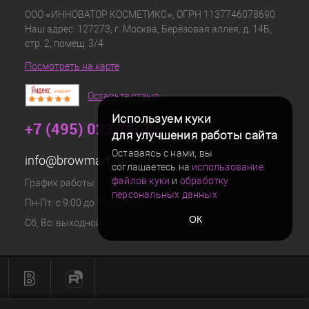
ООО «ИННОВАТОР КОСМЕТИКС», ОГРН 1137746078690
Наш адрес: 127273, г. Москва, Берёзовая аллея, д. 14Б,
стр. 2, помещ. 3/4
Посмотреть на карте
Оставьте отзыв
Используем куки
+7 (495) 023-00-05
для улучшения работы сайта
Оставаясь с нами, вы
info@browmart.ru
соглашаетесь на
использование
файлов куки
и
обработку
График работы
персональных данных
Пн-Пт: с 9:00 до 18:00 (Мск)
ОК
Сб, Вс: выходной