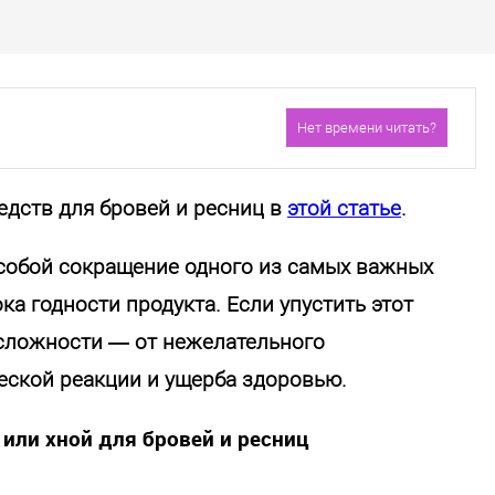
Нет времени читать?
едств для бровей и ресниц в
этой статье
.
Отправить
собой сокращение одного из самых важных
Обработку своих персональных данных.
а годности продукта. Если упустить этот
 сложности — от нежелательного
еской реакции и ущерба здоровью.
 или хной для бровей и ресниц