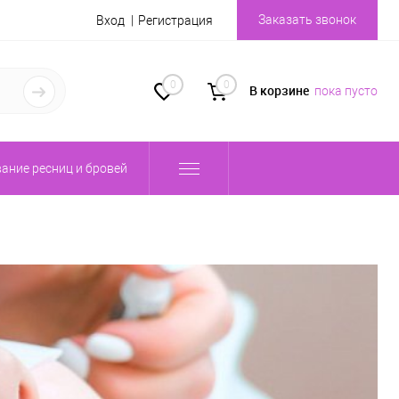
Заказать звонок
Вход
Регистрация
0
0
В корзине
пока пусто
ание ресниц и бровей