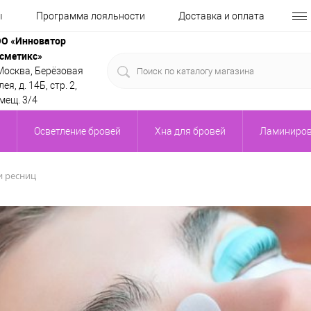
ы
Программа лояльности
Доставка и оплата
О «Инноватор
сметикс»
 Москва, Берёзовая
ея, д. 14Б, стр. 2,
мещ. 3/4
Осветление бровей
Хна для бровей
Ламиниров
и ресниц