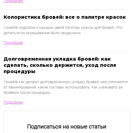
Подробнее
Колористика бровей: все о палитре красок
Узнайте подробно о каждом цвете палитры красок для бровей. Что
делать если окрашивание было неудачным.
Подробнее
Долговременная укладка бровей: как
сделать, сколько держится, уход после
процедуры
Узнайте как делают долговременную укладку бровей, чем отличается
от ламинирования, какие составы использовать. Как ухаживать за
бровями после процедуры.
Подробнее
Подписаться на новые статьи