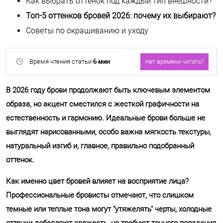
Как выбрать оттенок под каждый тип внешности?
Топ-5 оттенков бровей 2026: почему их выбирают?
Советы по окрашиванию и уходу
6 мин
Время чтения статьи
Нет времени читать?
В 2026 году брови продолжают быть ключевым элементом
образа, но акцент сместился с жесткой графичности на
естественность и гармонию. Идеальные брови больше не
выглядят нарисованными, особо важна мягкость текстуры,
Отправить
натуральный изгиб и, главное, правильно подобранный
оттенок.
Обработку своих персональных
данных.
Как именно цвет бровей влияет на восприятие лица?
Профессиональные бровисты отмечают, что слишком
темные или теплые тона могут "утяжелять" черты, холодные