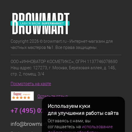
Copyright 2026 © browmart.ru - Интернет-магазин для
частных мастеров №1. Все права защищены.
ООО «ИННОВАТОР КОСМЕТИКС», ОГРН 1137746078690
Наш адрес: 127273, г. Москва, Берёзовая аллея, д. 14Б,
стр. 2, помещ. 3/4
Посмотреть на карте
Оставьте отзыв
Используем куки
+7 (495) 023-00-05
для улучшения работы сайта
Оставаясь с нами, вы
info@browmart.ru
соглашаетесь на
использование