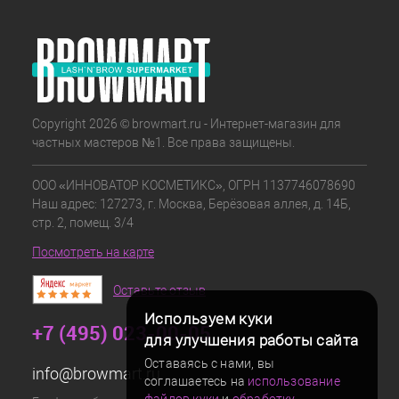
Copyright 2026 © browmart.ru - Интернет-магазин для
частных мастеров №1. Все права защищены.
ООО «ИННОВАТОР КОСМЕТИКС», ОГРН 1137746078690
Наш адрес: 127273, г. Москва, Берёзовая аллея, д. 14Б,
стр. 2, помещ. 3/4
Посмотреть на карте
Оставьте отзыв
Используем куки
+7 (495) 023-00-05
для улучшения работы сайта
Оставаясь с нами, вы
info@browmart.ru
соглашаетесь на
использование