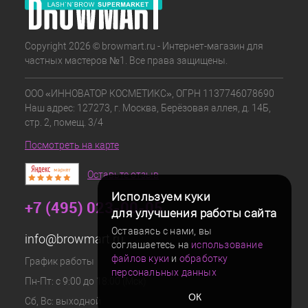
Copyright 2026 © browmart.ru - Интернет-магазин для
частных мастеров №1. Все права защищены.
ООО «ИННОВАТОР КОСМЕТИКС», ОГРН 1137746078690
Наш адрес: 127273, г. Москва, Берёзовая аллея, д. 14Б,
стр. 2, помещ. 3/4
Посмотреть на карте
Оставьте отзыв
Используем куки
+7 (495) 023-00-05
для улучшения работы сайта
Оставаясь с нами, вы
info@browmart.ru
соглашаетесь на
использование
файлов куки
и
обработку
График работы
персональных данных
Пн-Пт: с 9:00 до 18:00 (Мск)
ОК
Сб, Вс: выходной