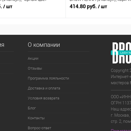
б.
414.80 руб.
/ шт
/ шт
ия
О компании
Акции
Отзывы
Copyright 
Интернет-
Программа лояльности
мастеров 
Доставка и оплата
ООО «ИНН
Условия возврата
ОГРН 113
Блог
Наш адрес
г. Москва,
Контакты
стр. 2, по
Вопрос-ответ
Посмотрет