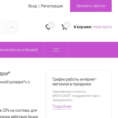
Заказать звонок
Вход
Регистрация
0
0
В корзине
пока пусто
ание ресниц и бровей
дки*
График работы интернет-
нной укладки*» с
магазина в праздники
Уважаемые клиенты,
BROWMART поздравляет вас с
праздником!
Подробнее
а 20% на составы для
 срока действия Акции