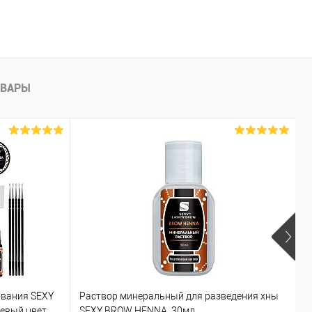
ОВАРЫ
ования SEXY
Раствор минеральный для разведения хны
Х
невый цвет
SEXY BROW HENNA, 30мл
к