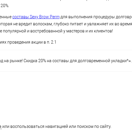
 20%.
ленные
составы Sexy Brow Perm
для выполнения процедуры долговр
торая не вредит волоскам, глубоко питает и увлажняет их во врем
 популярной и востребованной у мастеров и их клиентов!
ях проведения акции в п. 2.1
д на рынке! Скидка 20% на составы для долговременной укладки*».
а
или воспользоваться навигацией или поиском по сайту.