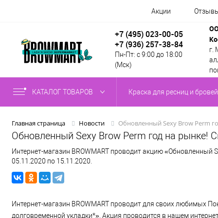
Акции
Отзыв
ОО
+7 (495) 023-00-05
Ко
+7 (936) 257-38-84
г.
Пн-Пт: с 9:00 до 18:00
алл
(Мск)
по
КАТАЛОГ ТОВАРОВ
Краска для ресниц и бровей
Обновленный Sexy Brow Perm го
Главная страница
Новости
Обновленный Sexy Brow Perm год на рынке! 
Интернет-магазин BROWMART проводит акцию «Обновленный Sexy
05.11.2020 по 15.11.2020.
Интернет-магазин BROWMART проводит для своих любимых Поку
долговременной укладки*». Акция проводится в нашем интернет