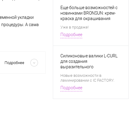
Еще больше возможностей с
новинками BRONSUN: крем-
еменной укладки
краска для окрашивания
бровей в натуральных
я процедуры. А сама
Уже в продаже!
техниках и разбавитель для
Подробнее
создания новых оттенков.
Скрыть
Силиконовые валики L-CURL
для создания
Подробнее
выразительного
прикорневого завитка.
Новые возможности в
ламинировании с IC FACTORY.
Подробнее