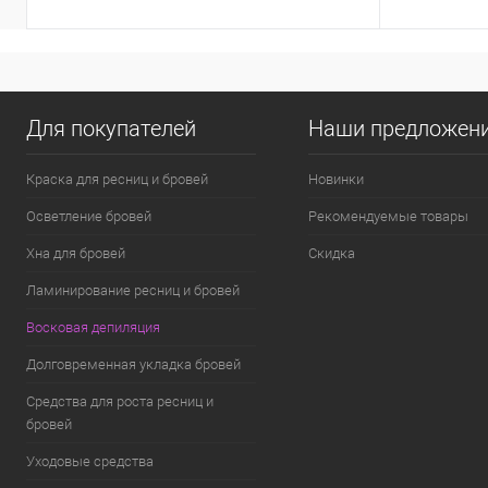
Для покупателей
Наши предложен
Краска для ресниц и бровей
Новинки
Осветление бровей
Рекомендуемые товары
Хна для бровей
Скидка
Ламинирование ресниц и бровей
Восковая депиляция
Долговременная укладка бровей
Средства для роста ресниц и
бровей
Уходовые средства