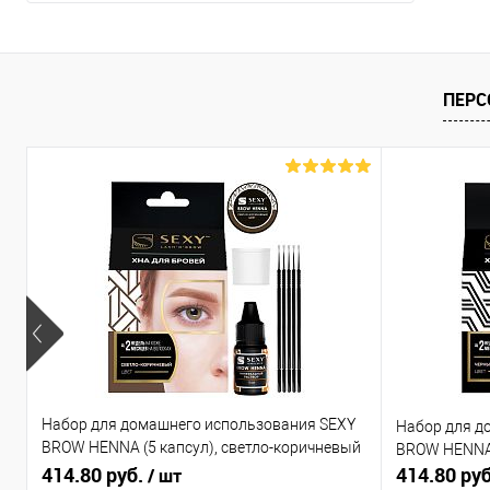
ПЕРС
Набор для домашнего использования SEXY
Набор для д
BROW HENNA (5 капсул), светло-коричневый
BROW HENNA 
цвет
414.80 руб.
414.80 ру
/ шт