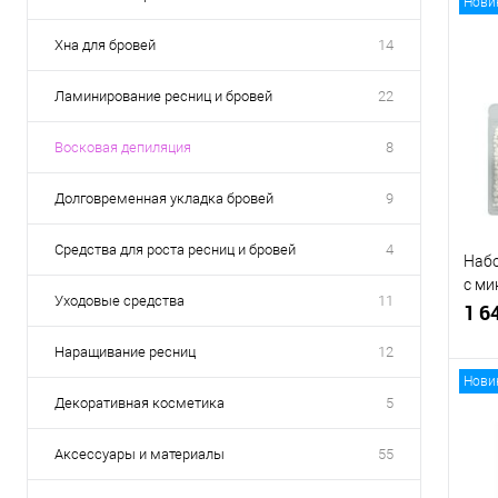
Нови
Хна для бровей
14
Ламинирование ресниц и бровей
22
Восковая депиляция
8
Долговременная укладка бровей
9
Средства для роста ресниц и бровей
4
Набо
с ми
Уходовые средства
11
BRO
1 6
Наращивание ресниц
12
Нови
Декоративная косметика
5
Аксессуары и материалы
55
К
клик