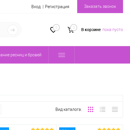
Заказать звонок
Вход
Регистрация
0
0
В корзине
пока пусто
ание ресниц и бровей
Вид каталога: