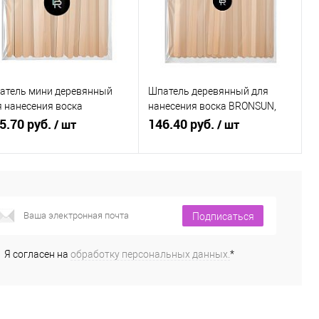
В избранное
В наличии
В избранное
В наличии
атель мини деревянный
Шпатель деревянный для
я нанесения воска
нанесения воска BRONSUN,
ONSUN, 100 шт.
5.70 руб.
100 шт.
146.40 руб.
/ шт
/ шт
В корзину
Подписаться
Подписаться
Купить в 1
Сравнение
Купить в 1
Сравнение
к
клик
Я согласен на
обработку персональных данных.
*
В избранное
В наличии
В избранное
Недоступно