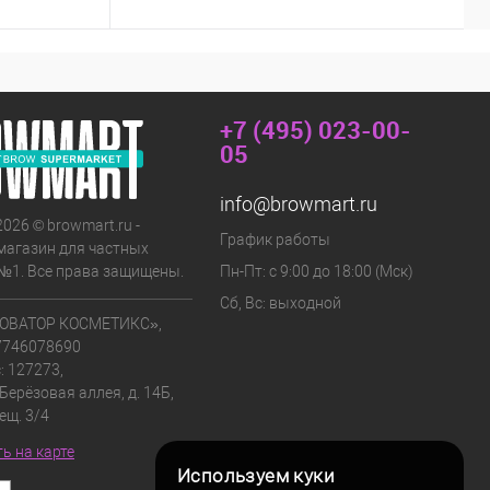
+7 (495) 023-00-
05
info@browmart.ru
2026 © browmart.ru -
График работы
магазин для частных
№1. Все права защищены.
Пн-Пт: с 9:00 до 18:00 (Мск)
Сб, Вс: выходной
ОВАТОР КОСМЕТИКС»,
7746078690
: 127273,
 Берёзовая аллея, д. 14Б,
мещ. 3/4
ь на карте
Используем куки