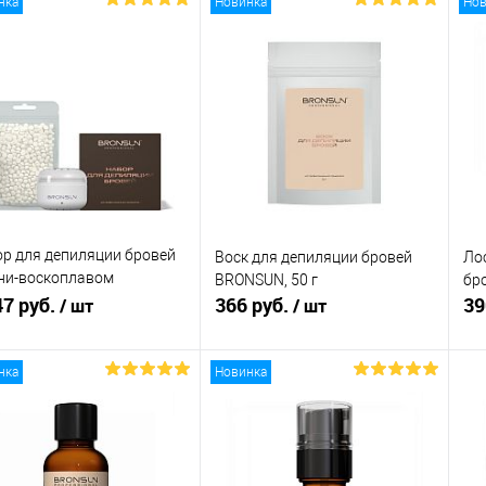
нка
Новинка
Нов
р для депиляции бровей
Воск для депиляции бровей
Ло
ни-воскоплавом
BRONSUN, 50 г
бр
NSUN
47 руб.
366 руб.
39
/ шт
/ шт
нка
Новинка
В корзину
В корзину
упить в 1
Сравнение
Купить в 1
Сравнение
клик
кли