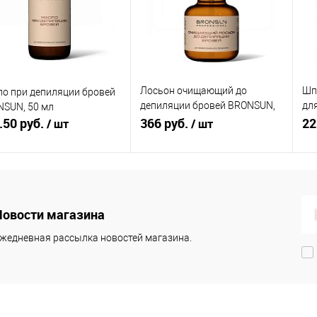
 избранное
В наличии
В избранное
В наличии
Лосьон очищающий до
Шп
о при депиляции бровей
депиляции бровей BRONSUN,
дл
SUN, 50 мл
.50 руб.
50 мл
366 руб.
BR
22
/ шт
/ шт
В корзину
В корзину
Новости магазина
упить в 1
Сравнение
Купить в 1
Сравнение
клик
кли
жедневная рассылка новостей магазина.
 избранное
В наличии
В избранное
В наличии