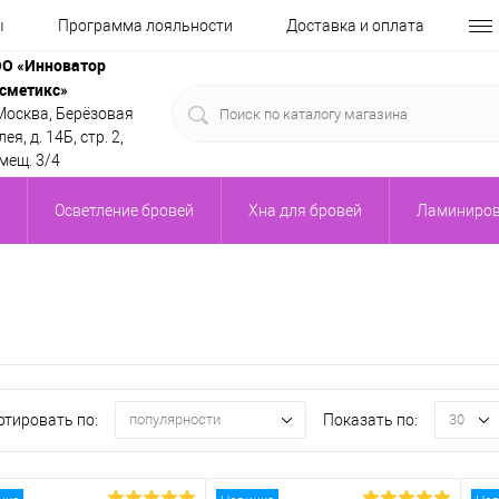
ы
Программа лояльности
Доставка и оплата
О «Инноватор
сметикс»
 Москва, Берёзовая
ея, д. 14Б, стр. 2,
мещ. 3/4
Осветление бровей
Хна для бровей
Ламиниров
ртировать по:
Показать по:
популярности
30