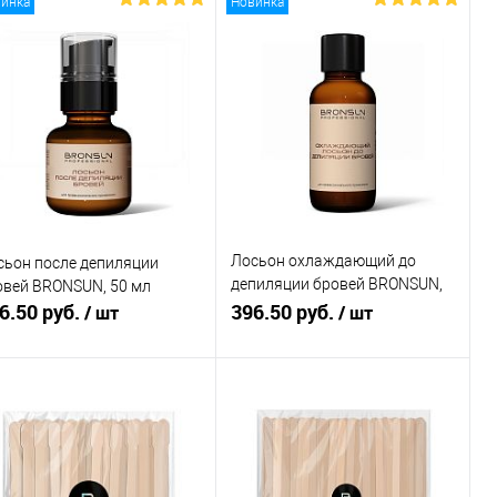
инка
Новинка
Лосьон охлаждающий до
сьон после депиляции
депиляции бровей BRONSUN,
овей BRONSUN, 50 мл
6.50 руб.
50 мл
396.50 руб.
/ шт
/ шт
В корзину
В корзину
Купить в 1
Сравнение
Купить в 1
Сравнение
к
клик