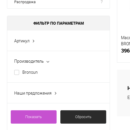
Распродажа
7
В
ФИЛЬТР ПО ПАРАМЕТРАМ
Масл
Артикул
BRON
BRT00005
396
BRT00006
Производитель
BRW00001
Bronsun
BRW00002
BRW00003
К
Наши предложения
Показать ещё 3
клик
Е
Новинка
В
Показать
Сбросить