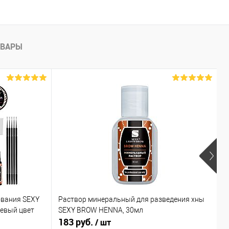
ОВАРЫ
ования SEXY
Раствор минеральный для разведения хны
Х
невый цвет
SEXY BROW HENNA, 30мл
к
183 руб.
6
/ шт