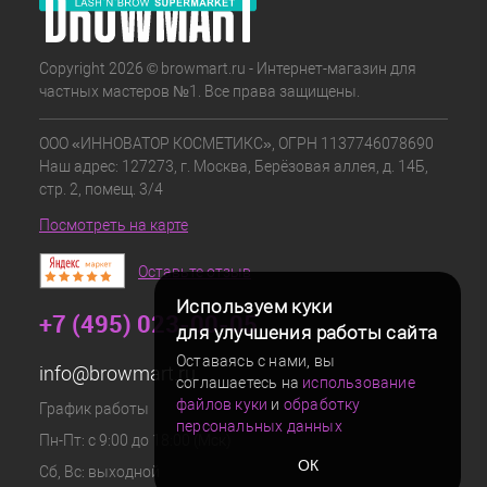
Copyright 2026 © browmart.ru - Интернет-магазин для
частных мастеров №1. Все права защищены.
ООО «ИННОВАТОР КОСМЕТИКС», ОГРН 1137746078690
Наш адрес: 127273, г. Москва, Берёзовая аллея, д. 14Б,
стр. 2, помещ. 3/4
Посмотреть на карте
Оставьте отзыв
Используем куки
+7 (495) 023-00-05
для улучшения работы сайта
Оставаясь с нами, вы
info@browmart.ru
соглашаетесь на
использование
файлов куки
и
обработку
График работы
персональных данных
Пн-Пт: с 9:00 до 18:00 (Мск)
ОК
Сб, Вс: выходной