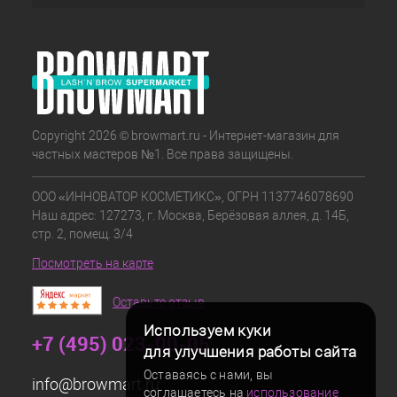
Copyright 2026 © browmart.ru - Интернет-магазин для
частных мастеров №1. Все права защищены.
ООО «ИННОВАТОР КОСМЕТИКС», ОГРН 1137746078690
Наш адрес: 127273, г. Москва, Берёзовая аллея, д. 14Б,
стр. 2, помещ. 3/4
Посмотреть на карте
Оставьте отзыв
Используем куки
+7 (495) 023-00-05
для улучшения работы сайта
Оставаясь с нами, вы
info@browmart.ru
соглашаетесь на
использование