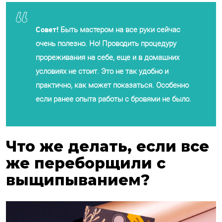
Совет!
Быть мастером на все руки сейчас
очень полезно. Но! Проводить процедуру
прореживания на себе, еще и в домашних
условиях не стоит. Это не так удобно и
практично, как может показаться. Особенно
если ранее опыта работы с бровями не было.
Что же делать, если все
же переборщили с
выщипыванием?