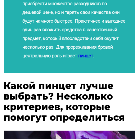
приобрести множество расходников по
дешевой цене, но и терять свои качества они
будут намного быстрее. Практичнее и выгоднее
один раз вложить средства в качественный
предмет, который впоследствии себя окупит
несколько раз. Для прореживания бровей
центральную роль играет
пинцет
.
Какой пинцет лучше
выбрать? Несколько
критериев, которые
помогут определиться