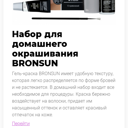
Набор для
домашнего
окрашивания
BRONSUN
Гель-краска BRONSUN имеет удобную текстуру,
которая легко распределяется по форме бровей
и не растекается. В домашний набор входит все
необходимое для процедуры. Краска бережно
воздействует на волоски, придает им
насыщенный оттенок и оставляет красивый
отпечаток на коже.
Перейти