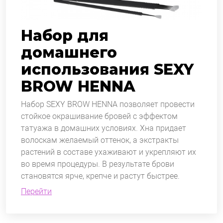
Набор для
домашнего
использования SEXY
BROW HENNA
Набор SEXY BROW HENNA позволяет провести
стойкое окрашивание бровей с эффектом
татуажа в домашних условиях. Хна придает
волоскам желаемый оттенок, а экстракты
растений в составе ухаживают и укрепляют их
во время процедуры. В результате брови
становятся ярче, крепче и растут быстрее.
Перейти