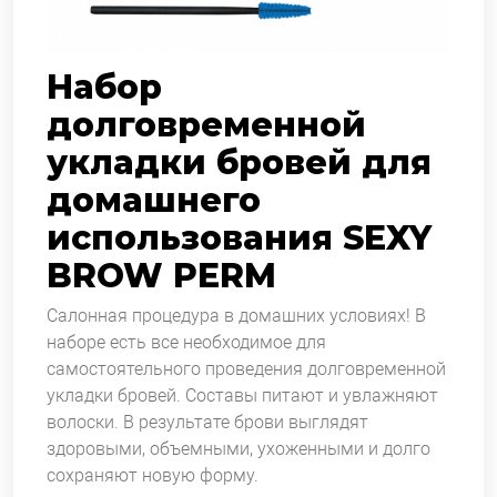
Набор
долговременной
укладки бровей для
домашнего
использования SEXY
BROW PERM
Салонная процедура в домашних условиях! В
наборе есть все необходимое для
самостоятельного проведения долговременной
укладки бровей. Составы питают и увлажняют
волоски. В результате брови выглядят
здоровыми, объемными, ухоженными и долго
сохраняют новую форму.