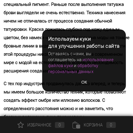
специальный пигмент. Раньше после выполнения татуажа
брови выглядели не очень естественно. Техника нанесения
ничем не отличалась от процесса создания обычной
татуировки. Краска ложилась глубоко под кожу единым
цветом, без намека на градиент. Во времена моды на тонкие
Используем куки
для улучшения работы сайта
бровные линии в виде ниточек ограниченные возможности
Оставаясь с нами, вы
этой процедуры никого не беспокоили. Но в современном
соглашаетесь на
использование
мире с модой на естественность возникла необходимость
файлов куки
и
обработку
расширения создаваемых эффектов.
персональных данных
ОК
С тех пор индустрия продвинулась далеко вперед, и теперь
мы имеем большое количество техник, которые позволяют
создать эффект омбре или иллюзию волосков. С
определенного расстояния можно и не заметить, что
бровные волоски на лице прорисованы.
ИЗБРАННОЕ
0
КОРЗИНА
0
В 2022 году есть возможность выбрать одну из следующих