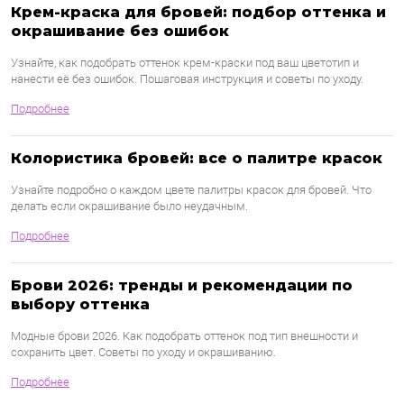
Крем-краска для бровей: подбор оттенка и
окрашивание без ошибок
Узнайте, как подобрать оттенок крем-краски под ваш цветотип и
нанести её без ошибок. Пошаговая инструкция и советы по уходу.
Подробнее
Колористика бровей: все о палитре красок
Узнайте подробно о каждом цвете палитры красок для бровей. Что
делать если окрашивание было неудачным.
Подробнее
Брови 2026: тренды и рекомендации по
выбору оттенка
Модные брови 2026. Как подобрать оттенок под тип внешности и
сохранить цвет. Советы по уходу и окрашиванию.
Подробнее