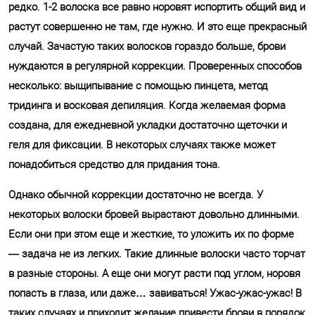
редко. 1-2 волоска все равно норовят испортить общий вид и
Отправить
растут совершенно не там, где нужно. И это еще прекрасный
случай. Зачастую таких волосков гораздо больше, брови
Обработку своих персональных
данных.
нуждаются в регулярной коррекции. Проверенных способов
несколько: выщипывание с помощью пинцета, метод
тридинга и восковая депиляция. Когда желаемая форма
создана, для ежедневной укладки достаточно щеточки и
геля для фиксации. В некоторых случаях также может
понадобиться средство для придания тона.
Однако обычной коррекции достаточно не всегда. У
некоторых волоски бровей вырастают довольно длинными.
Если они при этом еще и жесткие, то уложить их по форме
— задача не из легких. Такие длинные волоски часто торчат
в разные стороны. А еще они могут расти под углом, норовя
попасть в глаза, или даже… завиваться! Ужас-ужас-ужас! В
таких случаях и приходит желание привести брови в порядок