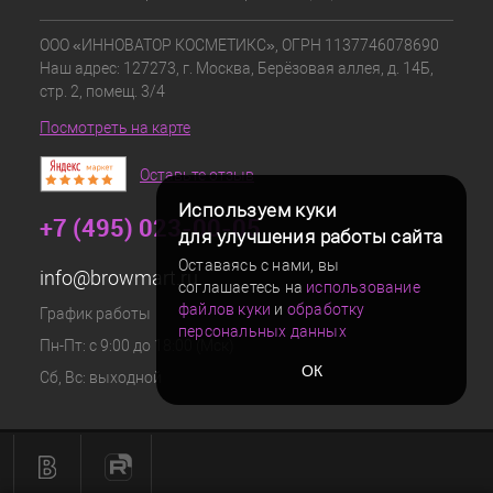
ООО «ИННОВАТОР КОСМЕТИКС», ОГРН 1137746078690
Наш адрес: 127273, г. Москва, Берёзовая аллея, д. 14Б,
стр. 2, помещ. 3/4
Посмотреть на карте
Оставьте отзыв
Используем куки
+7 (495) 023-00-05
для улучшения работы сайта
Оставаясь с нами, вы
info@browmart.ru
соглашаетесь на
использование
файлов куки
и
обработку
График работы
персональных данных
Пн-Пт: с 9:00 до 18:00 (Мск)
ОК
Сб, Вс: выходной