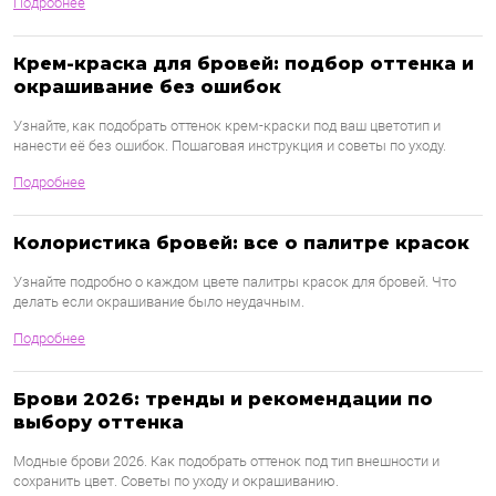
Подробнее
Крем-краска для бровей: подбор оттенка и
окрашивание без ошибок
Узнайте, как подобрать оттенок крем-краски под ваш цветотип и
нанести её без ошибок. Пошаговая инструкция и советы по уходу.
Подробнее
Колористика бровей: все о палитре красок
Узнайте подробно о каждом цвете палитры красок для бровей. Что
делать если окрашивание было неудачным.
Подробнее
Брови 2026: тренды и рекомендации по
выбору оттенка
Модные брови 2026. Как подобрать оттенок под тип внешности и
сохранить цвет. Советы по уходу и окрашиванию.