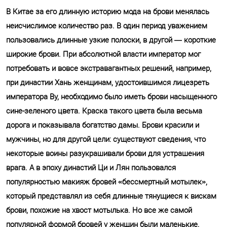
В Китае за его длинную историю мода на брови менялась
неисчислимое количество раз. В один период уважением
пользовались длинные узкие полоски, в другой — короткие
широкие брови. При абсолютной власти император мог
потребовать и вовсе экстравагантных решений, например,
при династии Хань женщинам, удостоившимся лицезреть
императора Ву, необходимо было иметь брови насыщенного
сине-зеленого цвета. Краска такого цвета была весьма
дорога и показывала богатство дамы. Брови красили и
мужчины, но для другой цели: существуют сведения, что
некоторые воины разукрашивали брови для устрашения
врага. А в эпоху династий Ци и Лян пользовался
популярностью макияж бровей «бессмертный мотылек»,
который представлял из себя длинные тянущиеся к вискам
брови, похожие на хвост мотылька. Но все же самой
популярной формой бровей у женщин были маленькие,