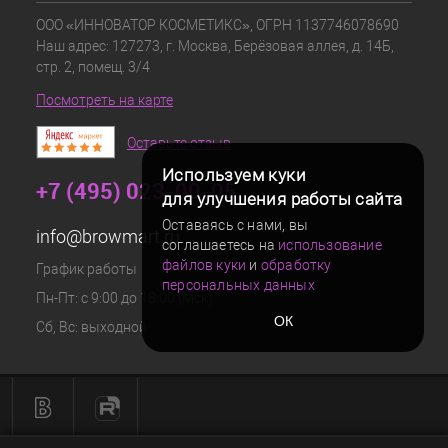
ООО «ИННОВАТОР КОСМЕТИКС», ОГРН 1137746078690
Наш адрес: 127273, г. Москва, Берёзовая аллея, д. 14Б,
стр. 2, помещ. 3/4
Посмотреть на карте
Оставьте отзыв
Используем куки
+7 (495) 023-00-05
для улучшения работы сайта
Оставаясь с нами, вы
info@browmart.ru
соглашаетесь на
использование
файлов куки
и
обработку
График работы
персональных данных
Пн-Пт: с 9:00 до 18:00 (Мск)
ОК
Сб, Вс: выходной