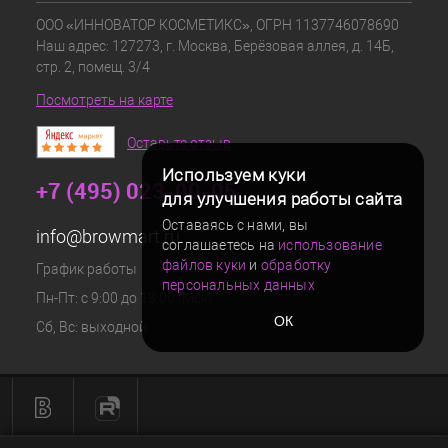
ООО «ИННОВАТОР КОСМЕТИКС», ОГРН 1137746078690
Наш адрес: 127273, г. Москва, Берёзовая аллея, д. 14Б,
стр. 2, помещ. 3/4
Посмотреть на карте
Оставьте отзыв
Используем куки
+7 (495) 023-00-05
для улучшения работы сайта
Оставаясь с нами, вы
info@browmart.ru
соглашаетесь на
использование
файлов куки
и
обработку
График работы
персональных данных
Пн-Пт: с 9:00 до 18:00 (Мск)
ОК
Сб, Вс: выходной