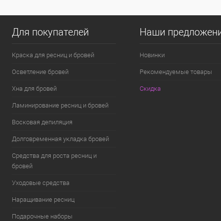
Для покупателей
Наши предложен
Краска для ресниц и бровей
Новинки
Осветление бровей
Рекомендуемые товары
Хна для бровей
Скидка
Ламинирование ресниц и бровей
Восковая депиляция
Долговременная укладка бровей
Средства для роста ресниц и
бровей
Уходовые средства
Наращивание ресниц
Подарочные наборы