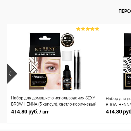
ПЕРС
Набор для домашнего использования SEXY
Набор для д
BROW HENNA (5 капсул), светло-коричневый
BROW HENNA 
цвет
414.80 руб.
414.80 ру
/ шт