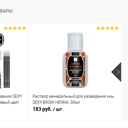
ОВАРЫ
ования SEXY
Раствор минеральный для разведения хны
Х
невый цвет
SEXY BROW HENNA, 30мл
к
183 руб.
6
/ шт