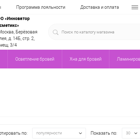
ы
Программа лояльности
Доставка и оплата
О «Инноватор
сметикс»
 Москва, Берёзовая
ея, д. 14Б, стр. 2,
мещ. 3/4
Осветление бровей
Хна для бровей
Ламиниров
ртировать по:
Показать по:
популярности
30