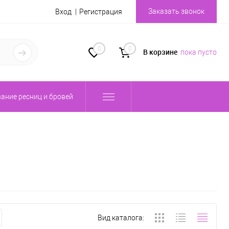
Заказать звонок
Вход
Регистрация
0
0
В корзине
пока пусто
ание ресниц и бровей
Вид каталога: