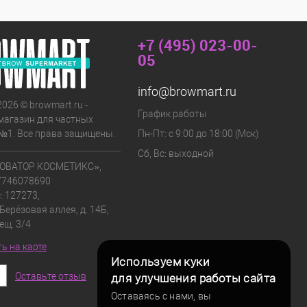
+7 (495) 023-00-
05
info@browmart.ru
2026 © browmart.ru -
График работы
магазин для частных
№1. Все права защищены.
Пн-Пт: с 9:00 до 18:00 (Мск)
Сб, Вс: выходной
ОВАТОР КОСМЕТИКС»,
7746078690
: 127273,
 Берёзовая аллея, д. 14Б,
мещ. 3/4
ь на карте
Используем куки
Оставьте отзыв
для улучшения работы сайта
Оставаясь с нами, вы