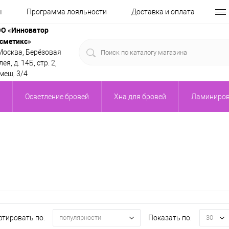
ы
Программа лояльности
Доставка и оплата
О «Инноватор
сметикс»
 Москва, Берёзовая
ея, д. 14Б, стр. 2,
мещ. 3/4
Осветление бровей
Хна для бровей
Ламиниров
ртировать по:
Показать по:
популярности
30