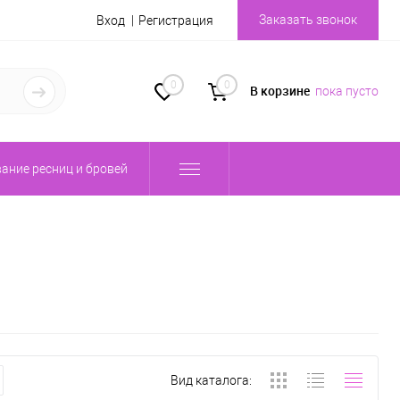
Заказать звонок
Вход
Регистрация
0
0
В корзине
пока пусто
ание ресниц и бровей
Вид каталога: