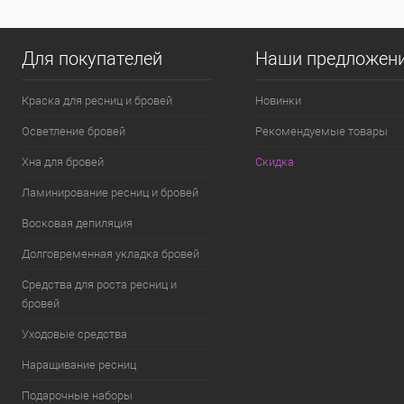
Для покупателей
Наши предложен
Краска для ресниц и бровей
Новинки
Осветление бровей
Рекомендуемые товары
Хна для бровей
Скидка
Ламинирование ресниц и бровей
Восковая депиляция
Долговременная укладка бровей
Средства для роста ресниц и
бровей
Уходовые средства
Наращивание ресниц
Подарочные наборы