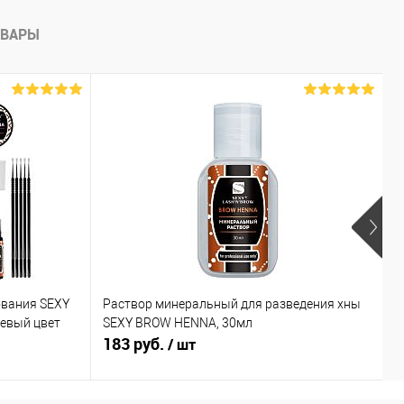
ОВАРЫ
ования SEXY
Раствор минеральный для разведения хны
Х
невый цвет
SEXY BROW HENNA, 30мл
к
183 руб.
6
/ шт