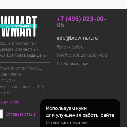
+7 (495) 023-00-
05
info@browmart.ru
2026 © browmart.ru -
График работы
магазин для частных
№1. Все права защищены.
Пн-Пт: с 9:00 до 18:00 (Мск)
Сб, Вс: выходной
ОВАТОР КОСМЕТИКС»,
7746078690
: 127273,
 Берёзовая аллея, д. 14Б,
мещ. 3/4
ь на карте
Используем куки
Оставьте отзыв
для улучшения работы сайта
Оставаясь с нами, вы