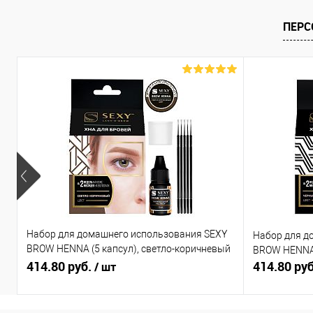
ПЕРС
Набор для домашнего использования SEXY
Набор для д
BROW HENNA (5 капсул), светло-коричневый
BROW HENNA 
цвет
414.80 руб.
414.80 ру
/ шт