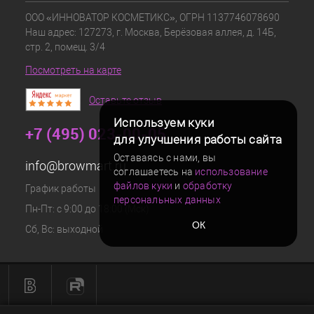
ООО «ИННОВАТОР КОСМЕТИКС», ОГРН 1137746078690
Наш адрес: 127273, г. Москва, Берёзовая аллея, д. 14Б,
стр. 2, помещ. 3/4
Посмотреть на карте
Оставьте отзыв
Используем куки
+7 (495) 023-00-05
для улучшения работы сайта
Оставаясь с нами, вы
info@browmart.ru
соглашаетесь на
использование
файлов куки
и
обработку
График работы
персональных данных
Пн-Пт: с 9:00 до 18:00 (Мск)
ОК
Сб, Вс: выходной