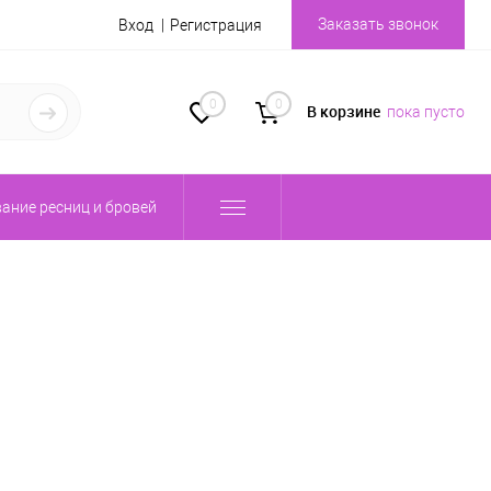
Заказать звонок
Вход
Регистрация
0
0
В корзине
пока пусто
ание ресниц и бровей