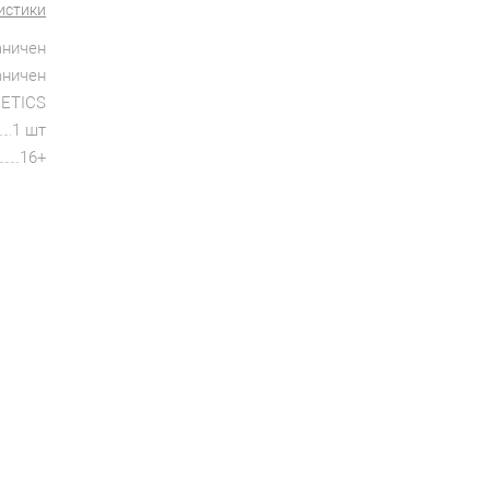
истики
аничен
аничен
ETICS
1 шт
16+