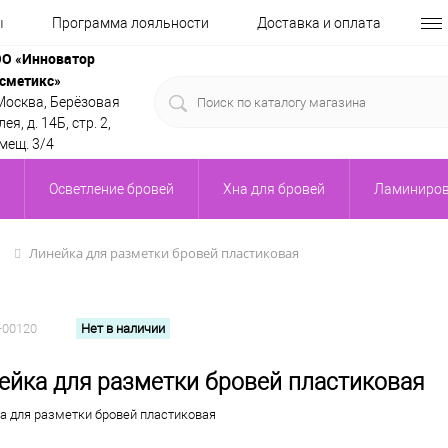
ы
Программа лояльности
Доставка и оплата
О «Инноватор
сметикс»
 Москва, Берёзовая
ея, д. 14Б, стр. 2,
мещ. 3/4
Осветление бровей
Хна для бровей
Ламиниров
Линейка для разметки бровей пластиковая
ы
-00120
Нет в наличии
ейка для разметки бровей пластиковая
а для разметки бровей пластиковая