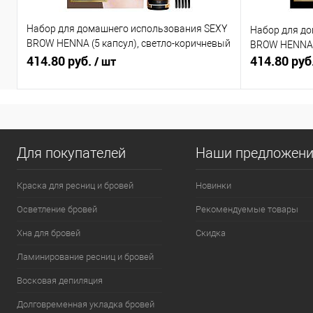
Набор для домашнего использования SEXY
Набор для д
BROW HENNA (5 капсул), светло-коричневый
BROW HENNA (
цвет
414.80 руб.
414.80 руб
/ шт
Для покупателей
Наши предложен
Краска для ресниц и бровей
Новинки
Осветление бровей
Рекомендуемые товары
Хна для бровей
Скидка
Ламинирование ресниц и бровей
Восковая депиляция
Долговременная укладка бровей