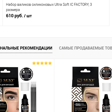
Набор валиков силиконовых Ultra Soft IC FACTORY, 3
размера
610 руб.
/ шт
В корзину
ОНАЛЬНЫЕ РЕКОМЕНДАЦИИ
САМЫЕ ПРОДАВАЕМЫЕ ТО
Купить в 1 клик
Сравнение
В избранное
В наличии