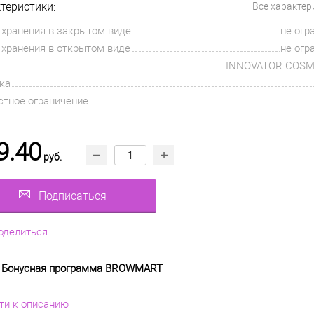
теристики:
Все характер
 хранения в закрытом виде
не огр
 хранения в открытом виде
не огр
INNOVATOR COSM
ка
стное ограничение
9.40
руб.
Подписаться
оделиться
Бонусная программа BROWMART
ти к описанию