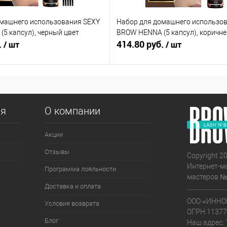
омашнего использования SEXY
Набор для домашнего использо
5 капсул), черный цвет
BROW HENNA (5 капсул), коричн
.
414.80 руб.
/ шт
/ шт
ия
О компании
Акции
Отзывы
Copyright 20
Интернет-м
Программа лояльности
мастеров №
Доставка и оплата
ООО «ИННО
Условия возврата
ОГРН 1137
Блог
Наш адрес: 