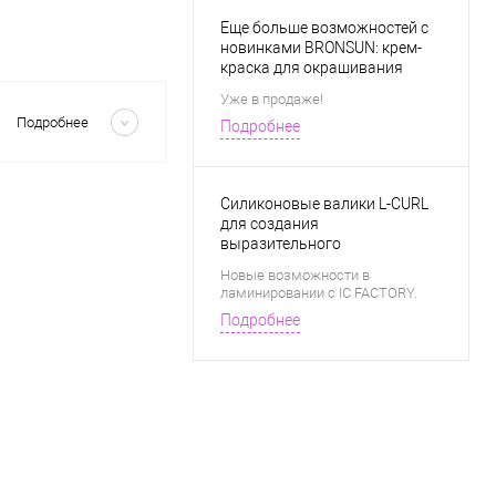
Еще больше возможностей с
новинками BRONSUN: крем-
краска для окрашивания
бровей в натуральных
Скрыть
Уже в продаже!
техниках и разбавитель для
Подробнее
Подробнее
создания новых оттенков.
Силиконовые валики L-CURL
для создания
выразительного
прикорневого завитка.
Новые возможности в
ламинировании с IC FACTORY.
Подробнее