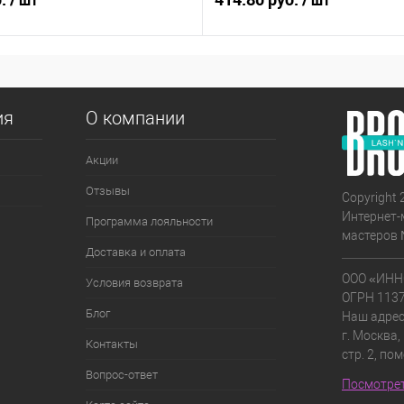
/ шт
/ шт
ия
О компании
Акции
Отзывы
Copyright 
Интернет-
Программа лояльности
мастеров 
Доставка и оплата
ООО «ИНН
Условия возврата
ОГРН 113
Блог
Наш адрес
г. Москва,
Контакты
стр. 2, по
Вопрос-ответ
Посмотрет