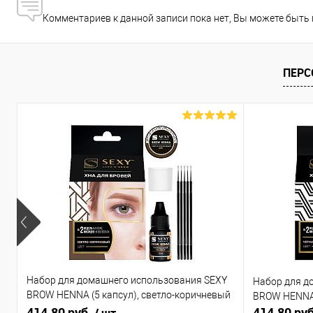
Комментариев к данной записи пока нет, Вы можете быть
ПЕРС
Набор для домашнего использования SEXY
Набор для д
BROW HENNA (5 капсул), светло-коричневый
BROW HENNA 
цвет
414.80 руб.
414.80 ру