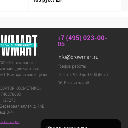
/ шт
+7 (495) 023-00-
05
info@browmart.ru
2026 © browmart.ru -
График работы
магазин для частных
№1. Все права защищены.
Пн-Пт: с 9:00 до 18:00 (Мск)
Сб, Вс: выходной
ОВАТОР КОСМЕТИКС»,
7746078690
: 127273,
 Берёзовая аллея, д. 14Б,
мещ. 3/4
ь на карте