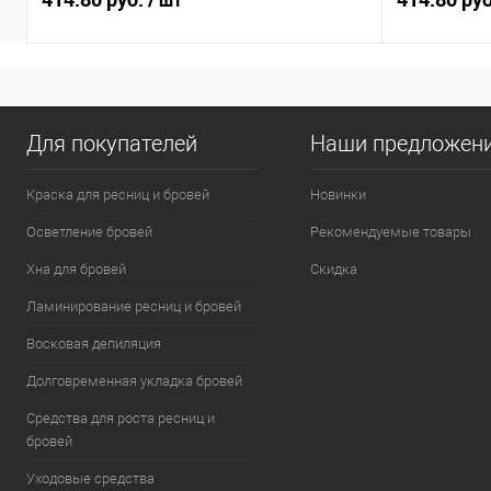
/ шт
Для покупателей
Наши предложен
Краска для ресниц и бровей
Новинки
Осветление бровей
Рекомендуемые товары
Хна для бровей
Скидка
Ламинирование ресниц и бровей
Восковая депиляция
Долговременная укладка бровей
Средства для роста ресниц и
бровей
Уходовые средства