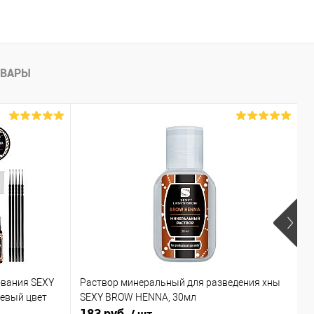
ОВАРЫ
ования SEXY
Раствор минеральный для разведения хны
Х
невый цвет
SEXY BROW HENNA, 30мл
к
183 руб.
6