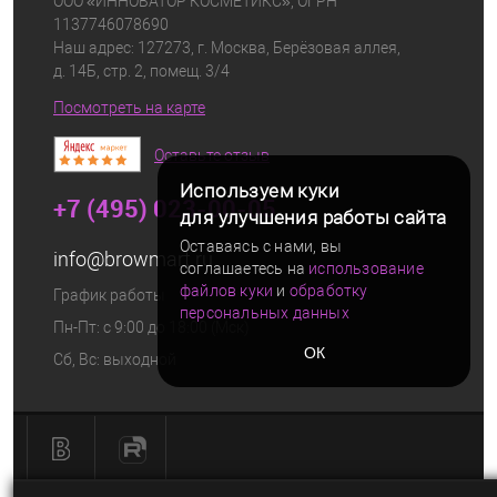
ООО «ИННОВАТОР КОСМЕТИКС», ОГРН
1137746078690
Наш адрес: 127273, г. Москва, Берёзовая аллея,
д. 14Б, стр. 2, помещ. 3/4
Посмотреть на карте
Оставьте отзыв
Используем куки
+7 (495) 023-00-05
для улучшения работы сайта
Оставаясь с нами, вы
info@browmart.ru
соглашаетесь на
использование
файлов куки
и
обработку
График работы
персональных данных
Пн-Пт: с 9:00 до 18:00 (Мск)
ОК
Сб, Вс: выходной