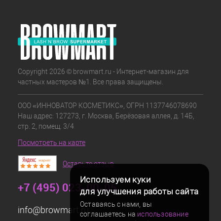
Copyright 2026 © browmart.ru - Интернет-магазин для
частных мастеров №1. Все права защищены.
ООО «ИННОВАТОР КОСМЕТИКС», ОГРН 1137746078690
Наш адрес: 127273, г. Москва, Берёзовая аллея, д. 14Б,
стр. 2, помещ. 3/4
Посмотреть на карте
Оставьте отзыв
Используем куки
+7 (495) 023-00-05
для улучшения работы сайта
Оставаясь с нами, вы
info@browmart.ru
соглашаетесь на
использование