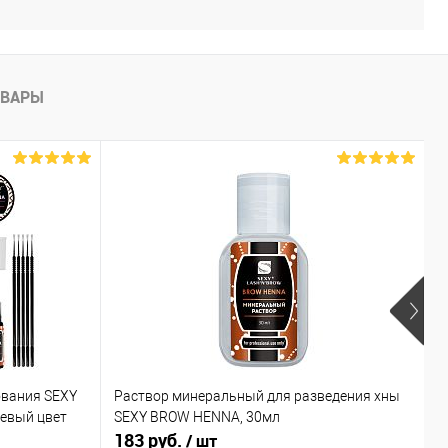
ОВАРЫ
ования SEXY
Раствор минеральный для разведения хны
Х
невый цвет
SEXY BROW HENNA, 30мл
к
183 руб.
6
/ шт