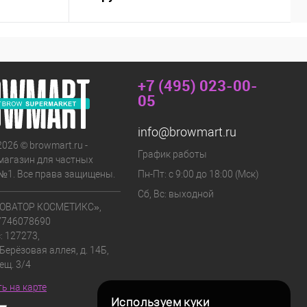
+7 (495) 023-00-
05
info@browmart.ru
2026 © browmart.ru -
График работы
магазин для частных
№1. Все права защищены.
Пн-Пт: с 9:00 до 18:00 (Мск)
Сб, Вс: выходной
ОВАТОР КОСМЕТИКС»,
7746078690
: 127273,
 Берёзовая аллея, д. 14Б,
мещ. 3/4
ь на карте
Используем куки