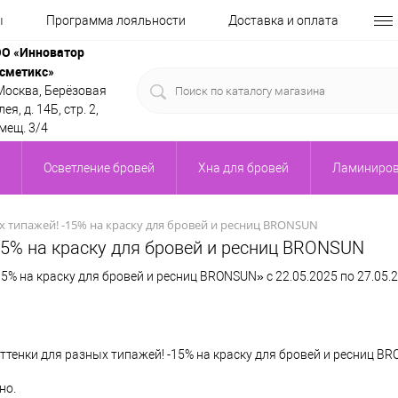
ы
Программа лояльности
Доставка и оплата
О «Инноватор
сметикс»
 Москва, Берёзовая
ея, д. 14Б, стр. 2,
мещ. 3/4
Осветление бровей
Хна для бровей
Ламиниров
х типажей! -15% на краску для бровей и ресниц BRONSUN
15% на краску для бровей и ресниц BRONSUN
% на краску для бровей и ресниц BRONSUN» с 22.05.2025 по 27.05.2
енки для разных типажей! -15% на краску для бровей и ресниц B
но.