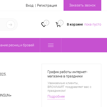
Заказать звонок
Вход
Регистрация
0
0
В корзине
пока пусто
ание ресниц и бровей
График работы интернет-
025.
магазина в праздники
Уважаемые клиенты,
BROWMART поздравляет вас с
праздником!
RONSUN»
Подробнее