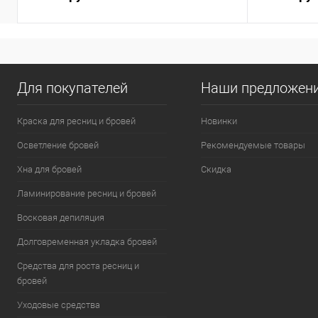
Для покупателей
Наши предложен
Краска для ресниц и бровей
Новинки
Осветление бровей
Рекомендуемые товары
Хна для бровей
Скидка
Ламинирование ресниц и бровей
Восковая депиляция
Долговременная укладка бровей
Средства для роста ресниц и
бровей
Уходовые средства