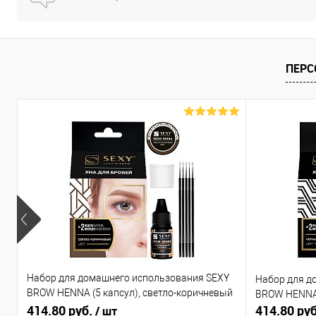
ПЕРС
Набор для домашнего использования SEXY
Набор для д
BROW HENNA (5 капсул), светло-коричневый
BROW HENNA 
цвет
414.80 руб.
414.80 ру
/ шт