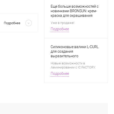
Еще больше возможностей с
новинками BRONSUN: крем-
краска для окрашивания
Скрыть
бровей в натуральных
Уже в продаже!
Подробнее
техниках и разбавитель для
Подробнее
создания новых оттенков.
Силиконовые валики L-CURL
для создания
выразительного
прикорневого завитка.
Новые возможности в
ламинировании с IC FACTORY.
Подробнее