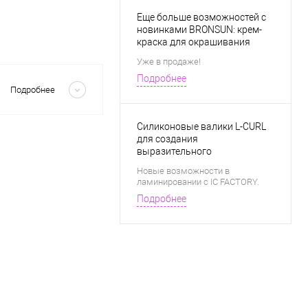
Еще больше возможностей с
новинками BRONSUN: крем-
краска для окрашивания
бровей в натуральных
Уже в продаже!
техниках и разбавитель для
Скрыть
Подробнее
создания новых оттенков.
Подробнее
Силиконовые валики L-CURL
для создания
выразительного
прикорневого завитка.
Новые возможности в
ламинировании с IC FACTORY.
Подробнее