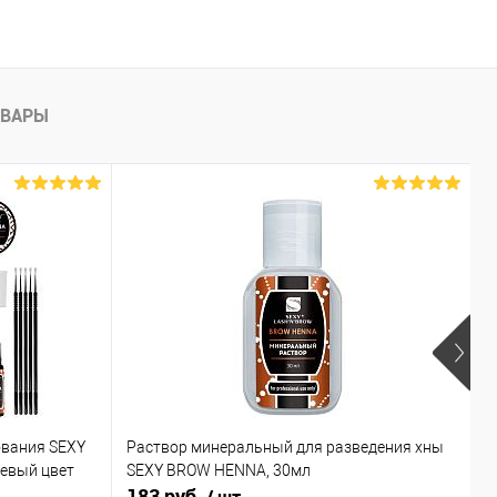
ОВАРЫ
ования SEXY
Раствор минеральный для разведения хны
Х
невый цвет
SEXY BROW HENNA, 30мл
к
183 руб.
6