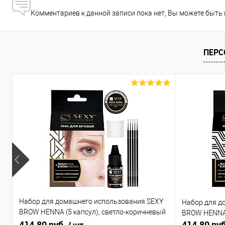
Комментариев к данной записи пока нет, Вы можете быть
ПЕРС
Набор для домашнего использования SEXY
Набор для д
BROW HENNA (5 капсул), светло-коричневый
BROW HENNA 
цвет
414.80 руб.
414.80 ру