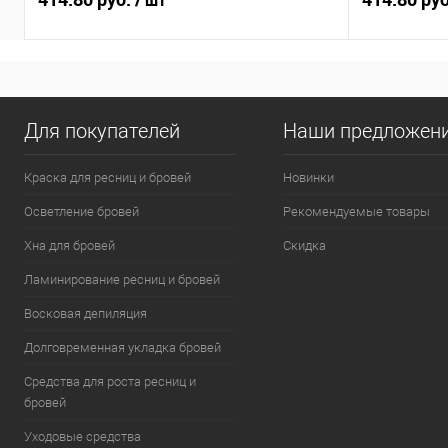
/ шт
Для покупателей
Наши предложен
Краска для ресниц и бровей
Новинки
Осветление бровей
Рекомендуемые товары
Хна для бровей
Скидка
Ламинирование ресниц и бровей
Восковая депиляция
Долговременная укладка бровей
Средства для роста ресниц и
бровей
Уходовые средства