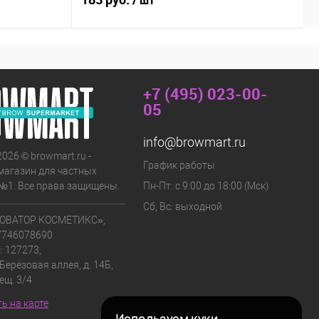
/ шт
+7 (495) 023-00-
05
info@browmart.ru
2026 © browmart.ru -
График работы
магазин для частных
№1. Все права защищены.
Пн-Пт: с 9:00 до 18:00 (Мск)
Сб, Вс: выходной
ОВАТОР КОСМЕТИКС»,
7746078690
: 127273,
 Берёзовая аллея, д. 14Б,
мещ. 3/4
ь на карте