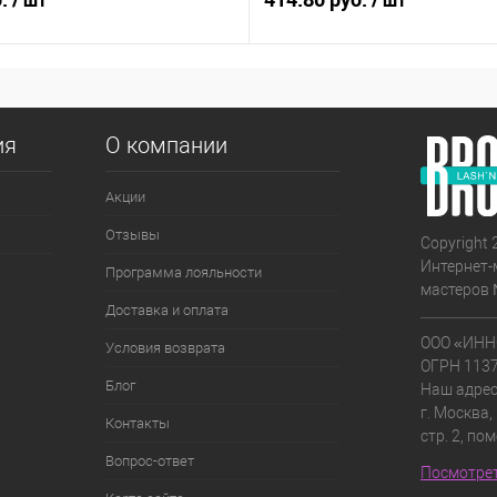
/ шт
/ шт
ия
О компании
Акции
Отзывы
Copyright 
Интернет-
Программа лояльности
мастеров 
Доставка и оплата
ООО «ИНН
Условия возврата
ОГРН 113
Блог
Наш адрес
г. Москва,
Контакты
стр. 2, по
Вопрос-ответ
Посмотрет