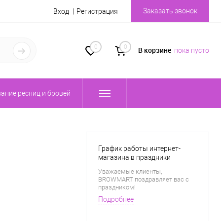
Заказать звонок
Вход
Регистрация
0
0
В корзине
пока пусто
ание ресниц и бровей
График работы интернет-
магазина в праздники
Уважаемые клиенты,
BROWMART поздравляет вас с
праздником!
Подробнее