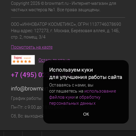
Copyright 2026 © browmart.ru - Интернет-магазин для
частных мастеров №1. Все права защищены.
ООО «ИННОВАТОР КОСМЕТИКС», ОГРН 1137746078690
Наш адрес: 127273, г. Москва, Берёзовая аллея, д. 14Б,
стр. 2, помещ. 3/4
Посмотреть на карте
Оставьте отзыв
Используем куки
+7 (495) 023-00-05
для улучшения работы сайта
Оставаясь с нами, вы
info@browmart.ru
соглашаетесь на
использование
файлов куки
и
обработку
График работы
персональных данных
Пн-Пт: с 9:00 до 18:00 (Мск)
ОК
Сб, Вс: выходной