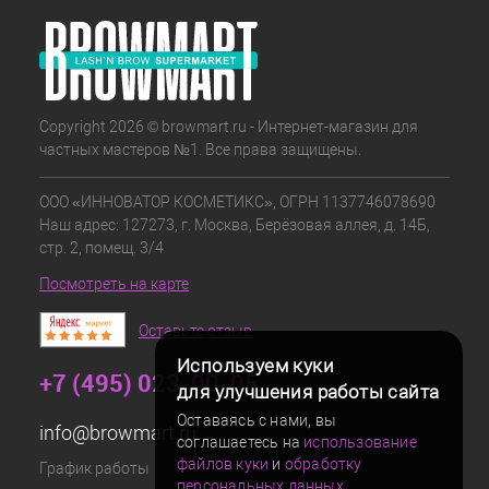
Copyright 2026 © browmart.ru - Интернет-магазин для
частных мастеров №1. Все права защищены.
ООО «ИННОВАТОР КОСМЕТИКС», ОГРН 1137746078690
Наш адрес: 127273, г. Москва, Берёзовая аллея, д. 14Б,
стр. 2, помещ. 3/4
Посмотреть на карте
Оставьте отзыв
Используем куки
+7 (495) 023-00-05
для улучшения работы сайта
Оставаясь с нами, вы
info@browmart.ru
соглашаетесь на
использование
файлов куки
и
обработку
График работы
персональных данных