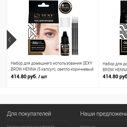
Набор для домашнего использования SEXY
Набор для д
BROW HENNA (5 капсул), светло-коричневый
BROW HENNA 
цвет
414.80 руб.
414.80 ру
/ шт
Для покупателей
Наши предложен
Краска для ресниц и бровей
Новинки