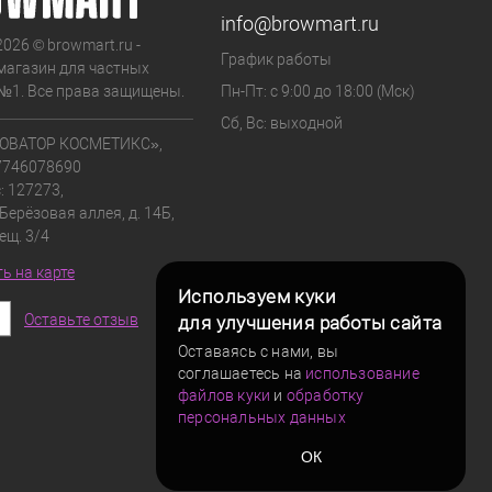
info@browmart.ru
2026 © browmart.ru -
График работы
магазин для частных
№1. Все права защищены.
Пн-Пт: с 9:00 до 18:00 (Мск)
Сб, Вс: выходной
ОВАТОР КОСМЕТИКС»,
7746078690
: 127273,
 Берёзовая аллея, д. 14Б,
мещ. 3/4
ь на карте
Используем куки
Оставьте отзыв
для улучшения работы сайта
Оставаясь с нами, вы
соглашаетесь на
использование
файлов куки
и
обработку
персональных данных
ОК