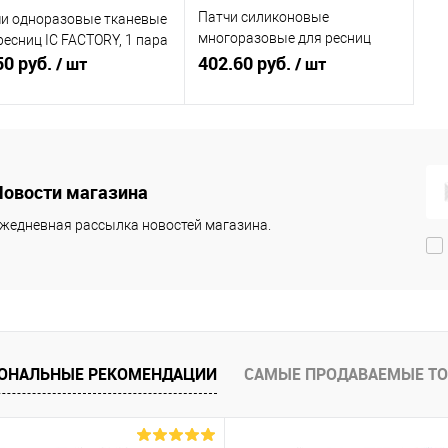
Патчи силиконовые
и одноразовые тканевые
многоразовые для ресниц
ресниц IC FACTORY, 1 пара
50 руб.
черные IC FACTORY, 1 пара
402.60 руб.
/ шт
/ шт
В корзину
Подписаться
Новости магазина
упить в 1
Сравнение
Купить в 1
Сравнение
клик
жедневная рассылка новостей магазина.
 избранное
В наличии
В избранное
Недоступно
ОНАЛЬНЫЕ РЕКОМЕНДАЦИИ
САМЫЕ ПРОДАВАЕМЫЕ Т