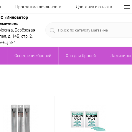
ы
Программа лояльности
Доставка и оплата
О «Инноватор
сметикс»
 Москва, Берёзовая
ея, д. 14Б, стр. 2,
мещ. 3/4
Осветление бровей
Хна для бровей
Ламиниров
ы