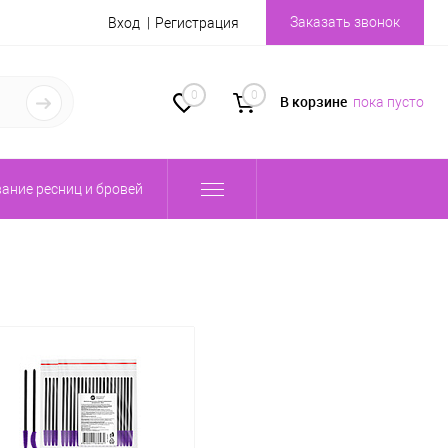
Заказать звонок
Вход
Регистрация
0
0
В корзине
пока пусто
ание ресниц и бровей