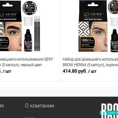
омашнего использования SEXY
Набор для домашнего использ
(5 капсул), черный цвет
BROW HENNA (5 капсул), корич
б.
414.80 руб.
/ шт
/ шт
ия
О компании
Акции