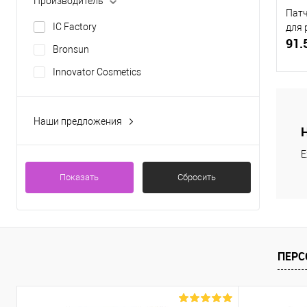
Производитель
Патч
IC Factory
для 
91.
Bronsun
Innovator Cosmetics
Наши предложения
Новинка
К
клик
Е
Скидка
В
Показать
Сбросить
ПЕРС