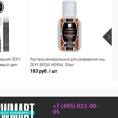
ования SEXY
Раствор минеральный для разведения хны
Х
невый цвет
SEXY BROW HENNA, 30мл
к
183 руб.
6
/ шт
+7 (495) 023-00-
05