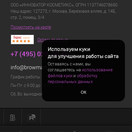
ООО «ИННОВАТОР КОСМЕТИКС», ОГРН 1137746078690
Наш адрес: 127273, г. Москва, Берёзовая аллея, д. 14Б,
стр. 2, помещ. 3/4
Посмотреть на карте
Оставьте отзыв
Используем куки
+7 (495) 023-00-05
для улучшения работы сайта
Оставаясь с нами, вы
info@browmart.ru
соглашаетесь на
использование
файлов куки
и
обработку
График работы
персональных данных
Пн-Пт: с 9:00 до 18:00 (Мск)
ОК
Сб, Вс: выходной