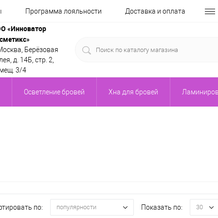
ы
Программа лояльности
Доставка и оплата
О «Инноватор
сметикс»
 Москва, Берёзовая
ея, д. 14Б, стр. 2,
мещ. 3/4
Осветление бровей
Хна для бровей
Ламиниров
ртировать по:
Показать по:
популярности
30