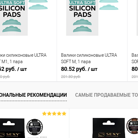
упить в 1
Сравнение
Купить в 1
Сравнение
клик
кли
 избранное
Недоступно
В избранное
Недоступно
ки силиконовые ULTRA
Валики силиконовые ULTRA
Ва
 M1, 1 пара
SOFT M, 1 пара
SOF
52 руб.
80.52 руб.
80
/ шт
/ шт
0 руб.
201.30 руб.
201
В корзину
В корзину
ОНАЛЬНЫЕ РЕКОМЕНДАЦИИ
САМЫЕ ПРОДАВАЕМЫЕ Т
упить в 1
Сравнение
Купить в 1
Сравнение
клик
кли
 избранное
В наличии
В избранное
В наличии