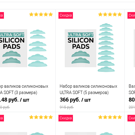
ка
Скидка
Ски
р валиков силиконовых
Набор валиков силиконовых
Ва
A SOFT (3 размера)
ULTRA SOFT (5 размеров)
SOF
.48 руб.
366 руб.
80
/ шт
/ шт
0 руб.
915 руб.
201
ка
Скидка
Ски
Подписаться
Подписаться