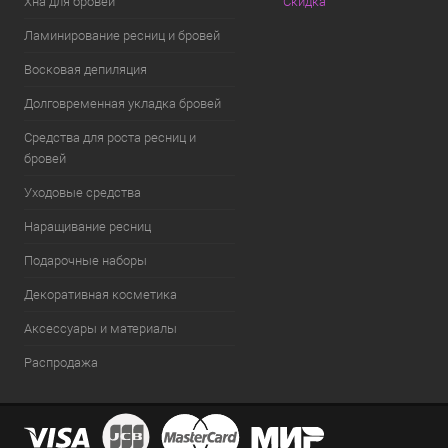
Хна для бровей
Скидка
Ламинирование ресниц и бровей
Восковая депиляция
Долговременная укладка бровей
Средства для роста ресниц и
бровей
Уходовые средства
Наращивание ресниц
Подарочные наборы
Декоративная косметика
Аксессуары и материалы
Распродажа