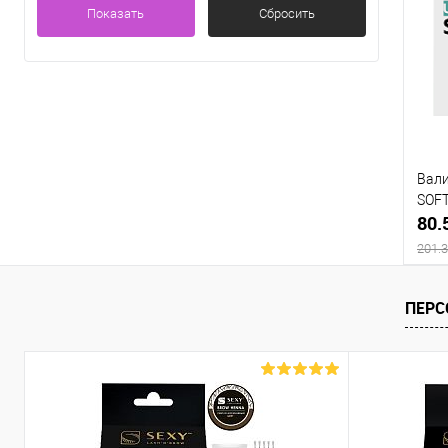
Показать
Сбросить
К
клик
В
Вали
SOFT
80.
201.3
ПЕРС
К
клик
В