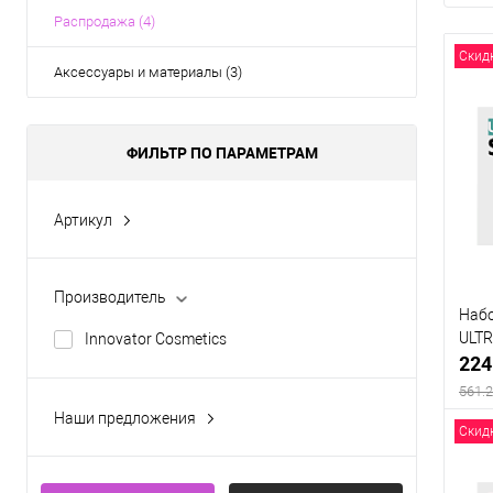
Распродажа (4)
Скид
Аксессуары и материалы (3)
ФИЛЬТР ПО ПАРАМЕТРАМ
Артикул
SC-00084
SC-00085
Производитель
SC-00086
Набо
ULTR
Innovator Cosmetics
SC-00087
224
SC-00088
561.2
Наши предложения
Показать ещё 2
Скид
Скидка