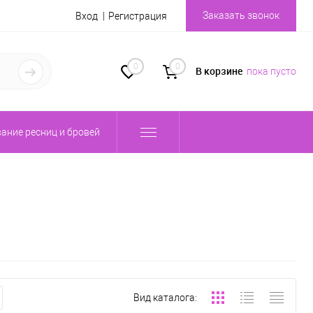
Заказать звонок
Вход
Регистрация
0
0
В корзине
пока пусто
ание ресниц и бровей
Вид каталога: