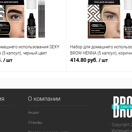
омашнего использования SEXY
Набор для домашнего использ
(5 капсул), черный цвет
BROW HENNA (5 капсул), корич
б.
414.80 руб.
/ шт
/ шт
ия
О компании
Акции
Отзывы
Copyright 
Интернет-