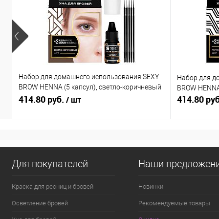
Набор для домашнего использования SEXY
Набор для д
BROW HENNA (5 капсул), светло-коричневый
BROW HENNA 
цвет
414.80 руб.
414.80 ру
/ шт
Для покупателей
Наши предложен
Краска для ресниц и бровей
Новинки
Осветление бровей
Рекомендуемые товары