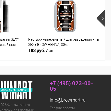
ования SEXY
Раствор минеральный для разведения хны
Х
невый цвет
SEXY BROW HENNA, 30мл
к
183 руб.
6
/ шт
+7 (495) 023-00-
05
info@browmart.ru
2026 © browmart.ru -
График работы
магазин для частных