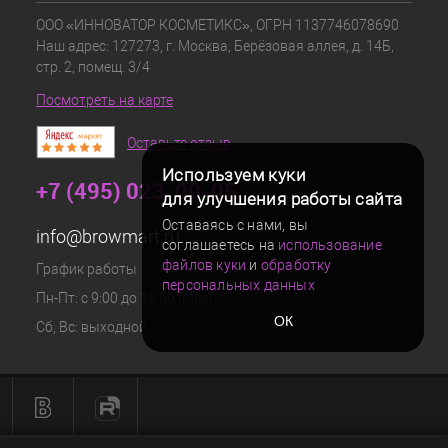
ООО «ИННОВАТОР КОСМЕТИКС», ОГРН 1137746078690
Наш адрес: 127273, г. Москва, Берёзовая аллея, д. 14Б,
стр. 2, помещ. 3/4
Посмотреть на карте
Оставьте отзыв
Используем куки
+7 (495) 023-00-05
для улучшения работы сайта
Оставаясь с нами, вы
info@browmart.ru
соглашаетесь на
использование
файлов куки
и
обработку
График работы
персональных данных
Пн-Пт: с 9:00 до 18:00 (Мск)
ОК
Сб, Вс: выходной