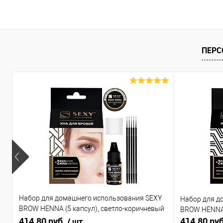
ПЕРС
Набор для домашнего использования SEXY
Набор для д
BROW HENNA (5 капсул), светло-коричневый
BROW HENNA 
цвет
414.80 руб.
414.80 ру
/ шт