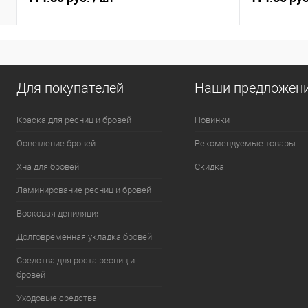
Для покупателей
Наши предложен
Краска для ресниц и бровей
Новинки
Осветление бровей
Рекомендуемые товары
Хна для бровей
Скидка
Ламинирование ресниц и бровей
Восковая депиляция
Долговременная укладка бровей
Средства для роста ресниц и
бровей
Уходовые средства