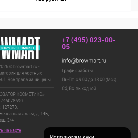
+7 (495) 023-00-
05
info@browmart.ru
2026 © browmart.ru -
График работы
магазин для частных
№1. Все права защищены.
Пн-Пт: с 9:00 до 18:00 (Мск)
Сб, Вс: выходной
ОВАТОР КОСМЕТИКС»,
7746078690
: 127273,
 Берёзовая аллея, д. 14Б,
мещ. 3/4
ь на карте
Используем куки