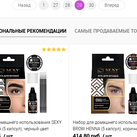
Назад
1
27
28
29
30
Вперед
ОНАЛЬНЫЕ РЕКОМЕНДАЦИИ
САМЫЕ ПРОДАВАЕМЫЕ Т
омашнего использования SEXY
Набор для домашнего использ
(5 капсул), черный цвет
BROW HENNA (5 капсул), корич
б.
414.80 руб.
/ шт
/ шт