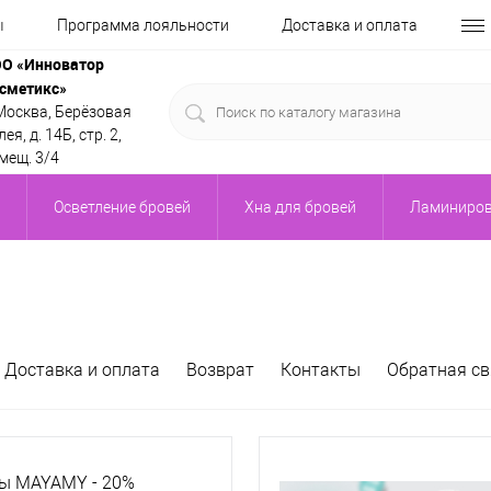
ы
Программа лояльности
Доставка и оплата
О «Инноватор
сметикс»
 Москва, Берёзовая
ея, д. 14Б, стр. 2,
мещ. 3/4
Осветление бровей
Хна для бровей
Ламиниров
Доставка и оплата
Возврат
Контакты
Обратная св
цы MAYAMY - 20%