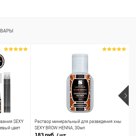
ОВАРЫ
ования SEXY
Раствор минеральный для разведения хны
Х
невый цвет
SEXY BROW HENNA, 30мл
к
183 руб.
6
/ шт