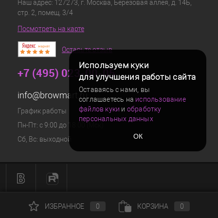
Наш адрес: 127273, г. Москва, Берёзовая аллея, д. 14Б,
стр. 2, помещ. 3/4
Посмотреть на карте
Оставьте отзыв
Используем куки
+7 (495) 023-00-05
для улучшения работы сайта
Оставаясь с нами, вы
info@browmart.ru
соглашаетесь на
использование
файлов куки
и
обработку
График работы
персональных данных
Пн-Пт: с 9:00 до 18:00 (Мск)
ОК
Сб, Вс: выходной
ИЗБРАННОЕ
0
КОРЗИНА
0