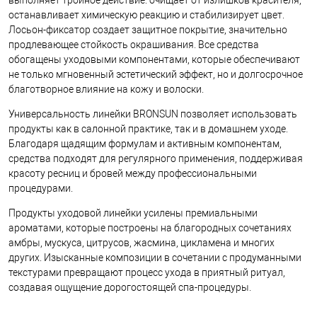
выполняет тройное действие: очищает от излишков красителя,
останавливает химическую реакцию и стабилизирует цвет.
Лосьон-фиксатор создает защитное покрытие, значительно
продлевающее стойкость окрашивания. Все средства
обогащены уходовыми компонентами, которые обеспечивают
не только мгновенный эстетический эффект, но и долгосрочное
благотворное влияние на кожу и волоски.
Универсальность линейки BRONSUN позволяет использовать
продукты как в салонной практике, так и в домашнем уходе.
Благодаря щадящим формулам и активным компонентам,
средства подходят для регулярного применения, поддерживая
красоту ресниц и бровей между профессиональными
процедурами.
Продукты уходовой линейки усилены премиальными
ароматами, которые построены на благородных сочетаниях
амбры, мускуса, цитрусов, жасмина, цикламена и многих
других. Изысканные композиции в сочетании с продуманными
текстурами превращают процесс ухода в приятный ритуал,
создавая ощущение дорогостоящей спа-процедуры.