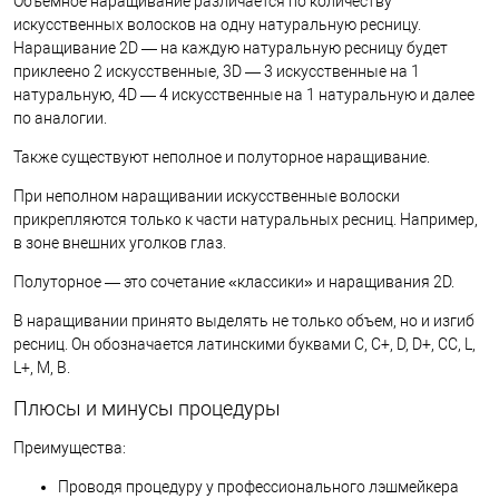
Объемное наращивание различается по количеству
искусственных волосков на одну натуральную ресницу.
Наращивание 2D — на каждую натуральную ресницу будет
приклеено 2 искусственные, 3D — 3 искусственные на 1
натуральную, 4D — 4 искусственные на 1 натуральную и далее
по аналогии.
Также существуют неполное и полуторное наращивание.
При неполном наращивании искусственные волоски
прикрепляются только к части натуральных ресниц. Например,
в зоне внешних уголков глаз.
Полуторное — это сочетание «классики» и наращивания 2D.
В наращивании принято выделять не только объем, но и изгиб
ресниц. Он обозначается латинскими буквами C, C+, D, D+, CC, L,
L+, M, B.
Плюсы и минусы процедуры
Преимущества:
Проводя процедуру у профессионального лэшмейкера