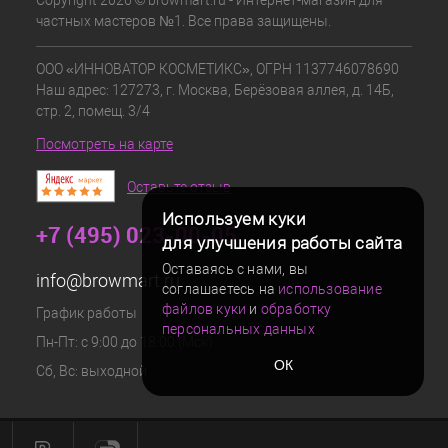
частных мастеров №1. Все права защищены.
ООО «ИННОВАТОР КОСМЕТИКС», ОГРН 1137746078690
Наш адрес: 127273, г. Москва, Берёзовая аллея, д. 14Б,
стр. 2, помещ. 3/4
Посмотреть на карте
Оставьте отзыв
Используем куки
+7 (495) 023-00-05
для улучшения работы сайта
Оставаясь с нами, вы
info@browmart.ru
соглашаетесь на
использование
файлов куки
и
обработку
График работы
персональных данных
Пн-Пт: с 9:00 до 18:00 (Мск)
ОК
Сб, Вс: выходной