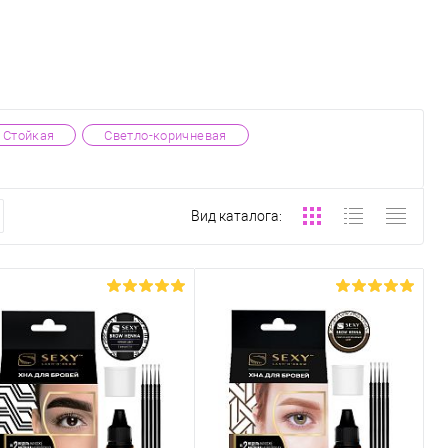
Стойкая
Светло-коричневая
Вид каталога: