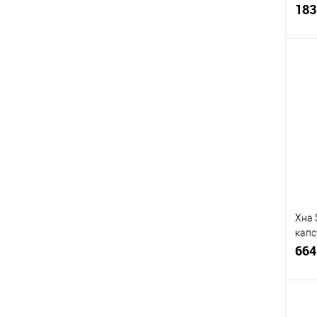
HEN
183
К
клик
В
Хна 
капс
цвет
664