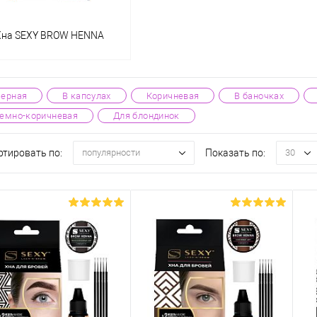
Хна SEXY BROW HENNA
ерная
В капсулах
Коричневая
В баночках
емно-коричневая
Для блондинок
ртировать по:
Показать по:
популярности
30