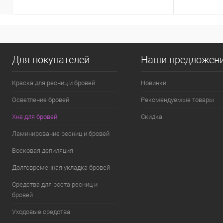
Для покупателей
Наши предложен
Краска для ресниц и бровей
Новинки
Осветление бровей
Рекомендуемые товары
Хна для бровей
Скидка
Ламинирование ресниц и бровей
Восковая депиляция
Долговременная укладка бровей
Средства для роста ресниц и
бровей
Уходовые средства