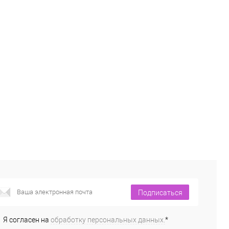
Купить в 1
Сравнение
Купить в 1
Сравнение
к
клик
В избранное
Недоступно
В избранное
Недоступно
Подписаться
Я согласен на
обработку персональных данных.
*