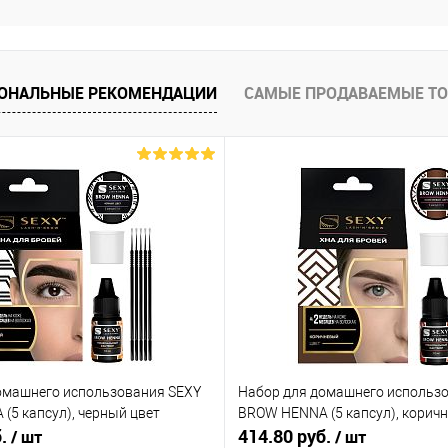
ОНАЛЬНЫЕ РЕКОМЕНДАЦИИ
САМЫЕ ПРОДАВАЕМЫЕ Т
омашнего использования SEXY
Набор для домашнего использ
(5 капсул), черный цвет
BROW HENNA (5 капсул), корич
б.
414.80 руб.
/ шт
/ шт