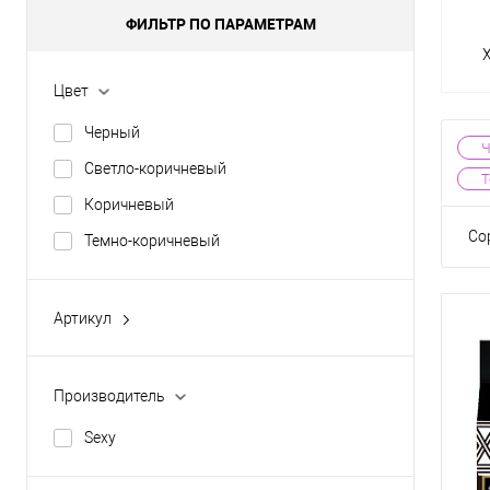
ФИЛЬТР ПО ПАРАМЕТРАМ
Цвeт
Черный
Ч
Светло-коричневый
Т
Коричневый
Со
Темно-коричневый
Артикул
SH-00001
SH-00002
Производитель
SH-00003
Sexy
SH-00004
SH-00005