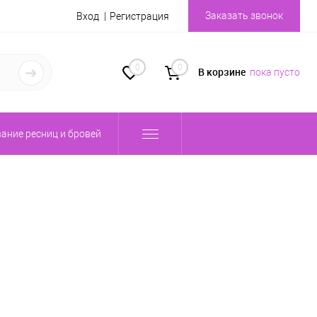
Заказать звонок
Вход
Регистрация
0
0
В корзине
пока пусто
ание ресниц и бровей