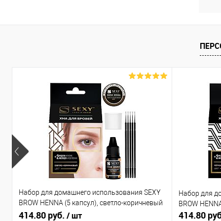
ПЕРС
Набор для домашнего использования SEXY
Набор для д
BROW HENNA (5 капсул), светло-коричневый
BROW HENNA 
цвет
414.80 руб.
414.80 ру
/ шт