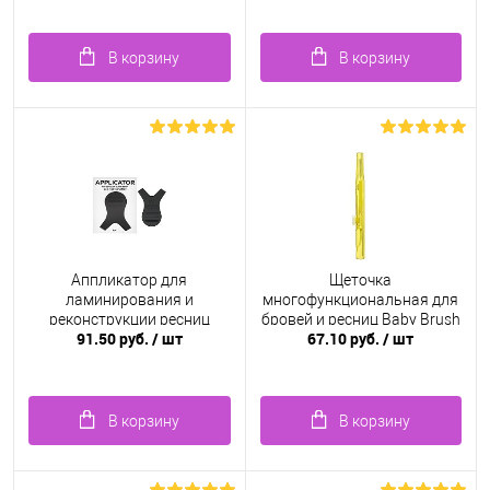
В корзину
В корзину
Аппликатор для
Щеточка
ламинирования и
многофункциональная для
реконструкции ресниц
бровей и ресниц Baby Brush
91.50 руб.
/ шт
67.10 руб.
/ шт
1.0 мм, желтая
В корзину
В корзину