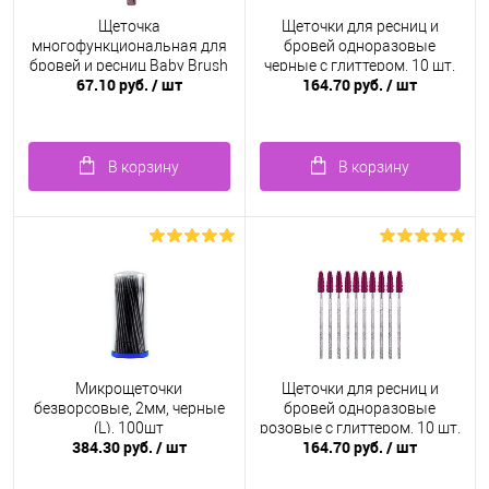
Щеточка
Щеточки для ресниц и
многофункциональная для
бровей одноразовые
бровей и ресниц Baby Brush
черные c глиттером, 10 шт.
67.10 руб.
/ шт
164.70 руб.
/ шт
1.0 мм, фиолетовая
В корзину
В корзину
Микрощеточки
Щеточки для ресниц и
безворсовые, 2мм, черные
бровей одноразовые
(L), 100шт
розовые с глиттером, 10 шт.
384.30 руб.
/ шт
164.70 руб.
/ шт