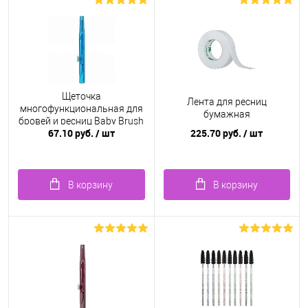
Щеточка
Лента для ресниц
многофункциональная для
бумажная
бровей и ресниц Baby Brush
67.10 руб.
/ шт
225.70 руб.
/ шт
1.0 мм, голубая
В корзину
В корзину