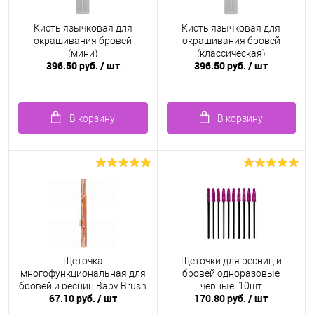
Кисть язычковая для
Кисть язычковая для
окрашивания бровей
окрашивания бровей
(мини)
(классическая)
396.50 руб.
/ шт
396.50 руб.
/ шт
В корзину
В корзину
Щеточка
Щеточки для ресниц и
многофункциональная для
бровей одноразовые
бровей и ресниц Baby Brush
черные, 10шт
67.10 руб.
/ шт
170.80 руб.
/ шт
1.2 мм, коричневая