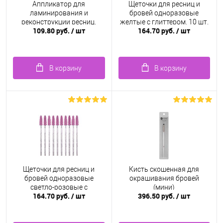
Аппликатор для
Щеточки для ресниц и
ламинирования и
бровей одноразовые
реконструкции ресниц,
желтые с глиттером, 10 шт.
109.80 руб.
/ шт
164.70 руб.
/ шт
мятный цвет
В корзину
В корзину
Щеточки для ресниц и
Кисть скошенная для
бровей одноразовые
окрашивания бровей
светло-розовые с
(мини)
164.70 руб.
/ шт
396.50 руб.
/ шт
глиттером, 10 шт.