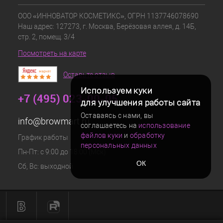
ООО «ИННОВАТОР КОСМЕТИКС», ОГРН 1137746078690
Наш адрес: 127273, г. Москва, Берёзовая аллея, д. 14Б,
стр. 2, помещ. 3/4
Посмотреть на карте
Оставьте отзыв
Используем куки
+7 (495) 023-00-05
для улучшения работы сайта
Оставаясь с нами, вы
info@browmart.ru
соглашаетесь на
использование
файлов куки
и
обработку
График работы
персональных данных
Пн-Пт: с 9:00 до 18:00 (Мск)
ОК
Сб, Вс: выходной